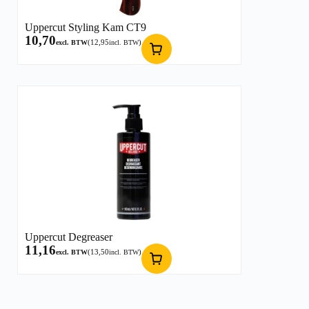
Uppercut Styling Kam CT9
10,70
(
12,95
)
excl. BTW
incl. BTW
Uppercut Degreaser
11,16
(
13,50
)
excl. BTW
incl. BTW