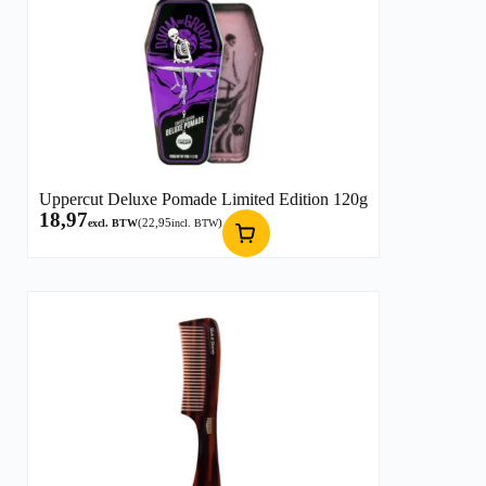
Uppercut Deluxe Pomade Limited Edition 120g
18,97
(
22,95
)
excl. BTW
incl. BTW