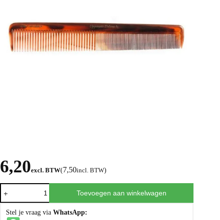
6,20
7,50
excl. BTW
(
incl. BTW
)
Toevoegen aan winkelwagen
Stel je vraag via
WhatsApp: