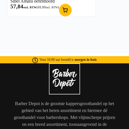
Sibel Amara oefenhoofd
57,84
(
69,99
)
excl. BTW
incl. BTW
Voor 16:00 uur besteld is
morgen in huis
Barber Depot is de grootste kappersgroothandel op het
gebied van het heren assortiment en hiermee dé
groothandel voor barbershops. Met vlijmscherpe prijzen
en een breed assortiment, toonaangevend in de