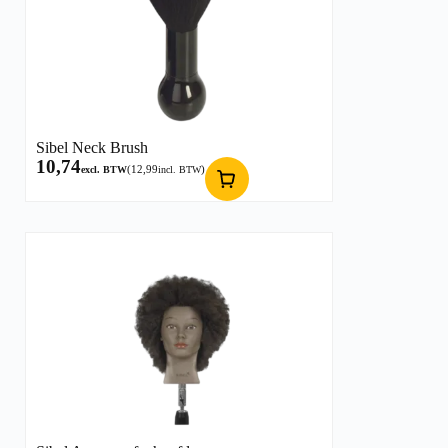
Sibel Neck Brush
10,74
(
12,99
)
excl. BTW
incl. BTW