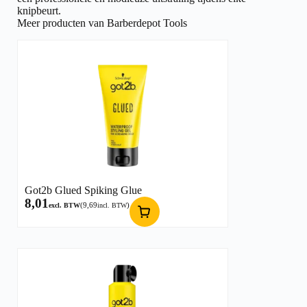
knipbeurt.
Meer producten van Barberdepot Tools
Got2b Glued Spiking Glue
8,01
(
9,69
)
excl. BTW
incl. BTW