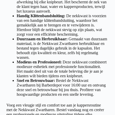
afwerking bij elke knipbeurt. Het beschermt de nek van
de klant tegen haar, water en kappersproducten, terwijl
het luxueus aanvoelt.
Handig Klittenbandsluiting:
De nekkwast is voorzien
van een handige klittenbandsluiting, waardoor het
gemakkelijk aan te brengen en te verwijderen is.
Hierdoor blijft de nekkwast stevig op zijn plaats, wat
zorgt voor een efficiënte bescherming.
Duurzaam en Herbruikbaar:
Gemaakt van duurzaam
materiaal, is de Nekkwast Zwartharen herbruikbaar en
bestand tegen dagelijks gebruik in de kapsalon. Het
behoudt zijn kwaliteit en kleur, zelfs bij regelmatig
wassen.
Modieus en Professioneel:
Deze nekkwast combineert
modieuze esthetiek met professionele functionaliteit.
Het maakt deel uit van de totale beleving die je aan je
klanten wilt bieden tijdens een knipbeurt.
Snel en Betrouwbaar:
Bestel de Nekkwast
Zwartharen bij Barberdepot voor 16:00 uur en ontvang
deze snel en betrouwbaar bij jou thuis. Profiteer van
hoogwaardige producten en een snelle levering.
Voeg een vleugje stijl en comfort toe aan je kappersroutine
met de Nekkwast Zwartharen. Bestel vandaag nog en creëer
een professionele en modieuze uitstraling tijdens elke