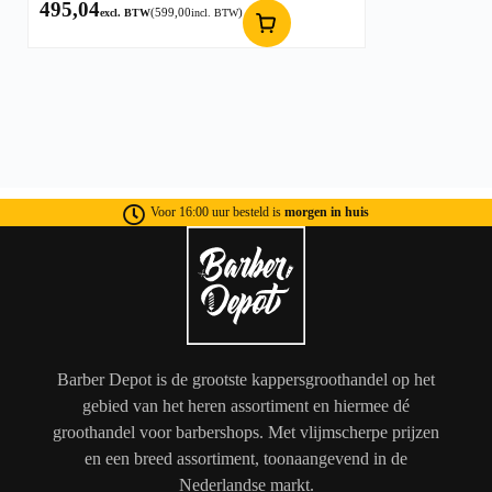
495,04
(
599,00
)
excl. BTW
incl. BTW
Voor 16:00 uur besteld is
morgen in huis
Barber Depot is de grootste kappersgroothandel op het
gebied van het heren assortiment en hiermee dé
groothandel voor barbershops. Met vlijmscherpe prijzen
en een breed assortiment, toonaangevend in de
Nederlandse markt.