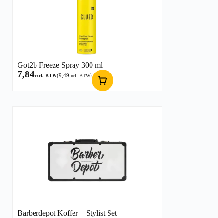
Got2b Freeze Spray 300 ml
7,84
(
9,49
)
excl. BTW
incl. BTW
Barberdepot Koffer + Stylist Set