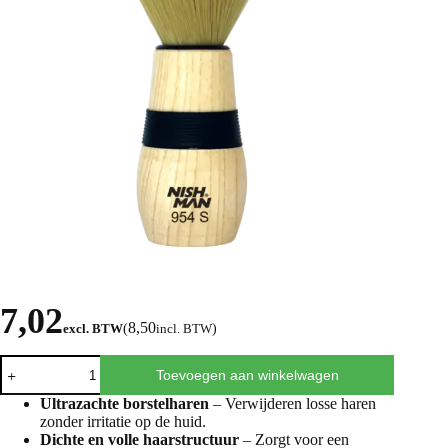
7,02
8,50
excl. BTW
(
incl. BTW
)
Toevoegen aan winkelwagen
Ultrazachte borstelharen
– Verwijderen losse haren
zonder irritatie op de huid.
Dichte en volle haarstructuur
– Zorgt voor een