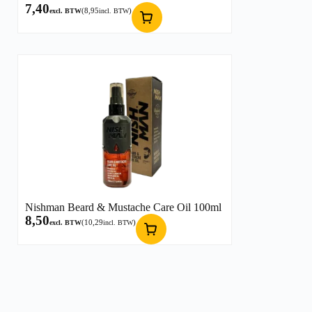
7,40
(
8,95
)
excl. BTW
incl. BTW
Nishman Beard & Mustache Care Oil 100ml
8,50
(
10,29
)
excl. BTW
incl. BTW