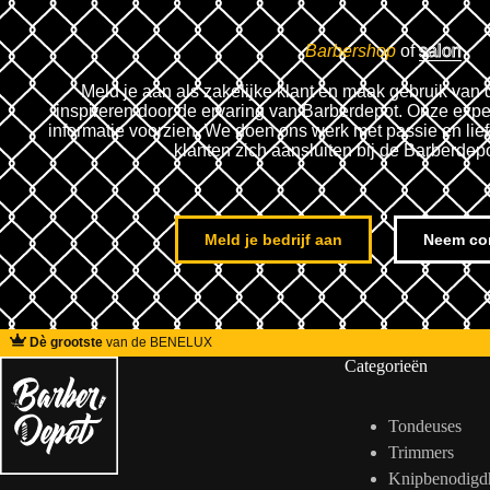
Barbershop
of
salon
Meld je aan als zakelijke klant en maak gebruik van 
inspireren door de ervaring van Barberdepot. Onze expe
informatie voorzien. We doen ons werk met passie en lie
klanten zich aansluiten bij de Barberdep
Meld je bedrijf aan
Neem co
Dè grootste
van de BENELUX
Categorieën
Tondeuses
Trimmers
Knipbenodigd