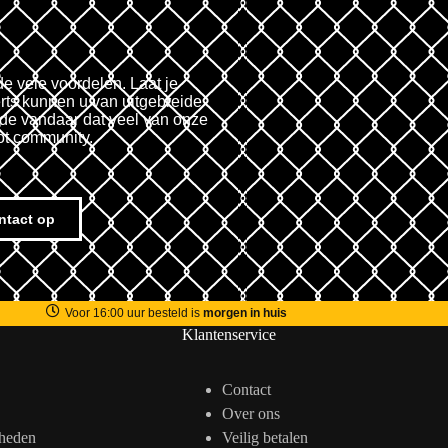
de vele voordelen. Laat je
rts kunnen u van uitgebreide
fde vandaar dat veel van onze
ot community.
ntact op
Voor 16:00 uur besteld is
morgen in huis
Klantenservice
Contact
Over ons
heden
Veilig betalen