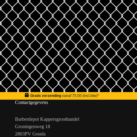
Gratis verzending
vanaf 75.00 (incl.btw)*
Contactgegevens
Barberdepot Kappersgroothandel
Groningenweg 18
2803PV Gouda