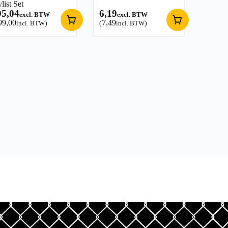
ylist Set
95,04
6,19
excl. BTW
excl. BTW
99,00
7,49
incl. BTW
)
(
incl. BTW
)