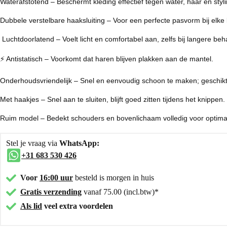
Waterafstotend – Beschermt kleding effectief tegen water, haar en styl
Dubbele verstelbare haaksluiting – Voor een perfecte pasvorm bij elke 
️ Luchtdoorlatend – Voelt licht en comfortabel aan, zelfs bij langere be
⚡ Antistatisch – Voorkomt dat haren blijven plakken aan de mantel.
Onderhoudsvriendelijk – Snel en eenvoudig schoon te maken; geschik
Met haakjes – Snel aan te sluiten, blijft goed zitten tijdens het knippen.
Ruim model – Bedekt schouders en bovenlichaam volledig voor optim
Stel je vraag via
WhatsApp:
+31 683 530 426
Voor
16:00 uur
besteld is morgen in huis
Gratis verzending
vanaf 75.00 (incl.btw)*
Als lid
veel extra voordelen