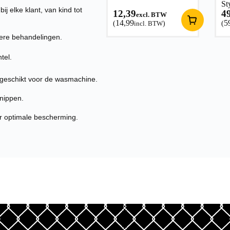
St
j elke klant, van kind tot
12,39
4
excl. BTW
14,99
5
(
incl. BTW
)
(
ngere behandelingen.
tel.
 geschikt voor de wasmachine.
knippen.
r optimale bescherming.