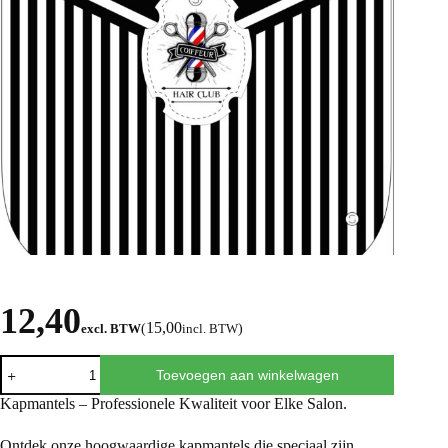
12,40
15,00
excl. BTW
(
incl. BTW
)
Toevoegen aan winkelwagen
Kapmantels – Professionele Kwaliteit voor Elke Salon.
Ontdek onze hoogwaardige kapmantels die speciaal zijn