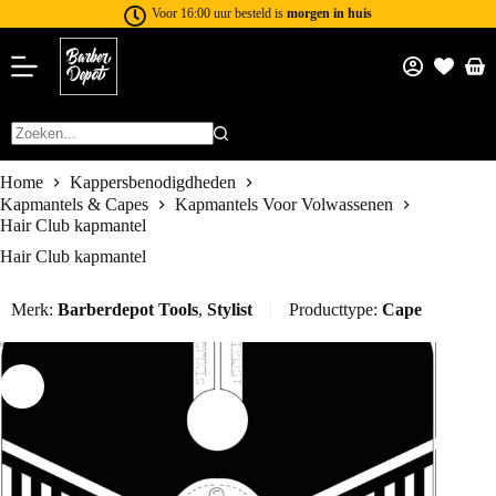
Voor 16:00 uur besteld is
morgen in huis
Home
Kappersbenodigdheden
Kapmantels & Capes
Kapmantels Voor Volwassenen
Hair Club kapmantel
Hair Club kapmantel
Merk:
Barberdepot Tools
,
Stylist
Producttype:
Cape