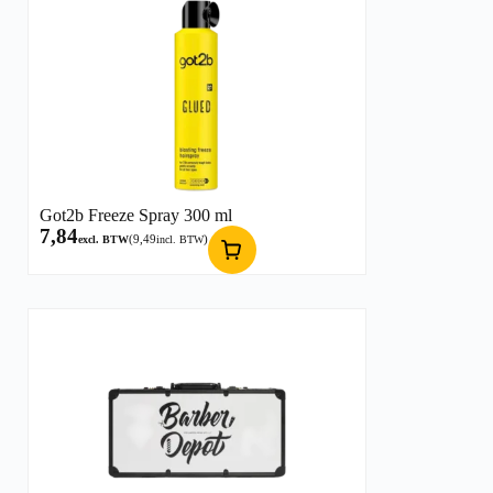
Got2b Freeze Spray 300 ml
7,84
(
9,49
)
excl. BTW
incl. BTW