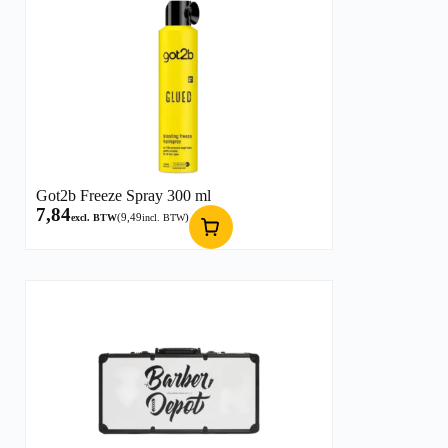
Got2b Freeze Spray 300 ml
7,84
(
9,49
)
excl. BTW
incl. BTW