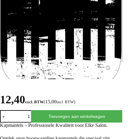
12,40
15,00
excl. BTW
(
incl. BTW
)
Toevoegen aan winkelwagen
Kapmantels – Professionele Kwaliteit voor Elke Salon.
Ontdek onze hoogwaardige kapmantels die speciaal zijn