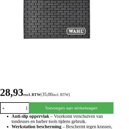
28,93
35,00
excl. BTW
(
incl. BTW
)
Toevoegen aan winkelwagen
Anti-slip oppervlak
– Voorkomt verschuiven van
tondeuses en barber tools tijdens gebruik.
Werkstation bescherming
– Beschermt tegen krassen,