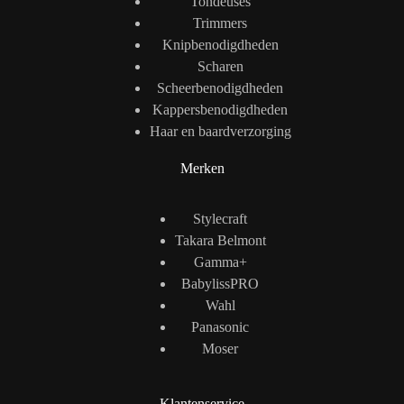
Tondeuses
Trimmers
Knipbenodigdheden
Scharen
Scheerbenodigdheden
Kappersbenodigdheden
Haar en baardverzorging
Merken
Stylecraft
Takara Belmont
Gamma+
BabylissPRO
Wahl
Panasonic
Moser
Klantenservice