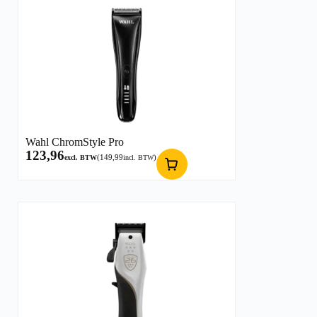
Wahl ChromStyle Pro
123,96
(
149,99
)
excl. BTW
incl. BTW