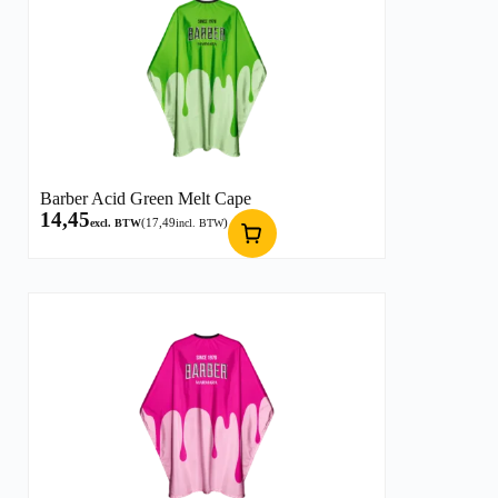
Barber Acid Green Melt Cape
14,45
(
17,49
)
excl. BTW
incl. BTW