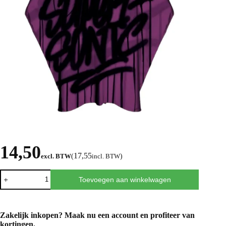
14,50
17,55
excl. BTW
(
incl. BTW
)
Toevoegen aan winkelwagen
Zakelijk inkopen? Maak nu een
account
en profiteer van
kortingen.