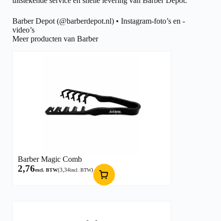
uitstekende service en snelle levering van Barber Depot.
Barber Depot (@barberdepot.nl) • Instagram-foto’s en -
video’s
Meer producten van Barber
Barber Magic Comb
2,76
(
3,34
)
excl. BTW
incl. BTW