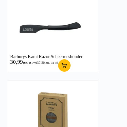
Barburys Kami Razor Scheermeshouder
30,99
(
37,50
)
excl. BTW
incl. BTW