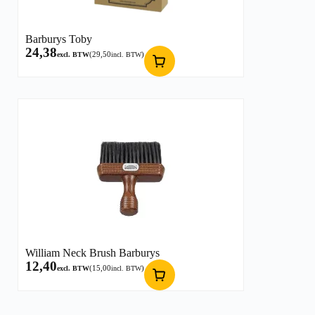
Barburys Toby
24,38
(
29,50
)
excl. BTW
incl. BTW
William Neck Brush Barburys
12,40
(
15,00
)
excl. BTW
incl. BTW