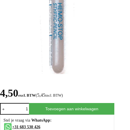
4,50
5,45
excl. BTW
(
incl. BTW
)
Toevoegen aan winkelwagen
Stel je vraag via
WhatsApp:
+31 683 530 426