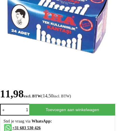
11,98
14,50
excl. BTW
(
incl. BTW
)
Toevoegen aan winkelwagen
Stel je vraag via
WhatsApp:
+31 683 530 426