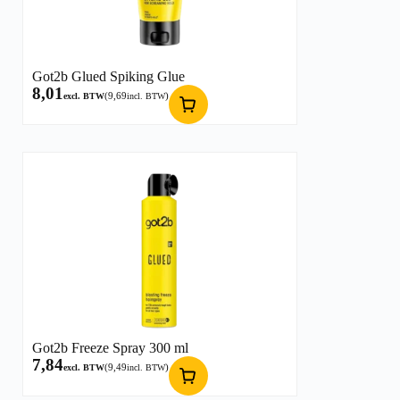
Got2b Glued Spiking Glue
8,01
(
9,69
)
excl. BTW
incl. BTW
Got2b Freeze Spray 300 ml
7,84
(
9,49
)
excl. BTW
incl. BTW