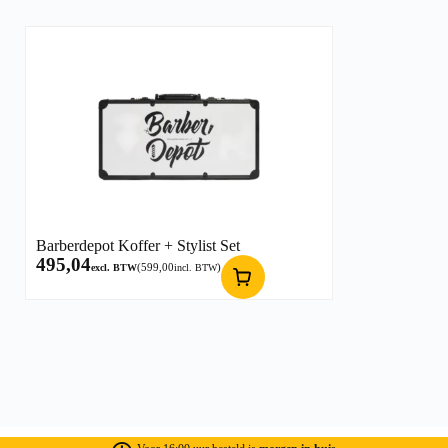
Barberdepot Koffer + Stylist Set
495,04
(
599,00
)
excl. BTW
incl. BTW