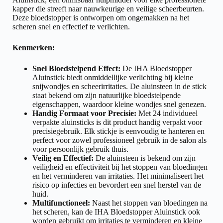
kapper die streeft naar nauwkeurige en veilige scheerbeurten.
Deze bloedstopper is ontworpen om ongemakken na het
scheren snel en effectief te verlichten.
Kenmerken:
Snel Bloedstelpend Effect:
De IHA Bloedstopper
Aluinstick biedt onmiddellijke verlichting bij kleine
snijwondjes en scheerirritaties. De aluinsteen in de stick
staat bekend om zijn natuurlijke bloedstelpende
eigenschappen, waardoor kleine wondjes snel genezen.
Handig Formaat voor Precisie:
Met 24 individueel
verpakte aluinsticks is dit product handig verpakt voor
precisiegebruik. Elk stickje is eenvoudig te hanteren en
perfect voor zowel professioneel gebruik in de salon als
voor persoonlijk gebruik thuis.
Veilig en Effectief:
De aluinsteen is bekend om zijn
veiligheid en effectiviteit bij het stoppen van bloedingen
en het verminderen van irritaties. Het minimaliseert het
risico op infecties en bevordert een snel herstel van de
huid.
Multifunctioneel:
Naast het stoppen van bloedingen na
het scheren, kan de IHA Bloedstopper Aluinstick ook
worden gebruikt om irritaties te verminderen en kleine