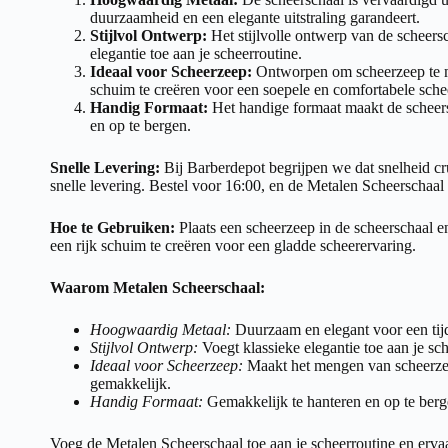
duurzaamheid en een elegante uitstraling garandeert.
Stijlvol Ontwerp:
Het stijlvolle ontwerp van de scheers
elegantie toe aan je scheerroutine.
Ideaal voor Scheerzeep:
Ontworpen om scheerzeep te m
schuim te creëren voor een soepele en comfortabele sche
Handig Formaat:
Het handige formaat maakt de scheers
en op te bergen.
Snelle Levering:
Bij Barberdepot begrijpen we dat snelheid c
snelle levering. Bestel voor 16:00, en de Metalen Scheerschaal i
Hoe te Gebruiken:
Plaats een scheerzeep in de scheerschaal 
een rijk schuim te creëren voor een gladde scheerervaring.
Waarom Metalen Scheerschaal:
Hoogwaardig Metaal:
Duurzaam en elegant voor een tijdl
Stijlvol Ontwerp:
Voegt klassieke elegantie toe aan je sch
Ideaal voor Scheerzeep:
Maakt het mengen van scheerzee
gemakkelijk.
Handig Formaat:
Gemakkelijk te hanteren en op te berg
Voeg de Metalen Scheerschaal toe aan je scheerroutine en ervaar