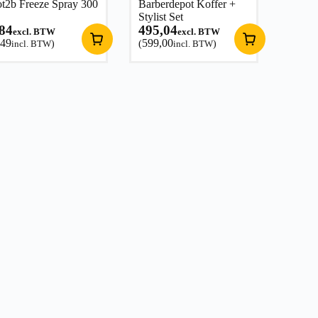
t2b Freeze Spray 300
Barberdepot Koffer +
Stylist Set
,84
495,04
excl. BTW
excl. BTW
,49
599,00
incl. BTW
)
(
incl. BTW
)