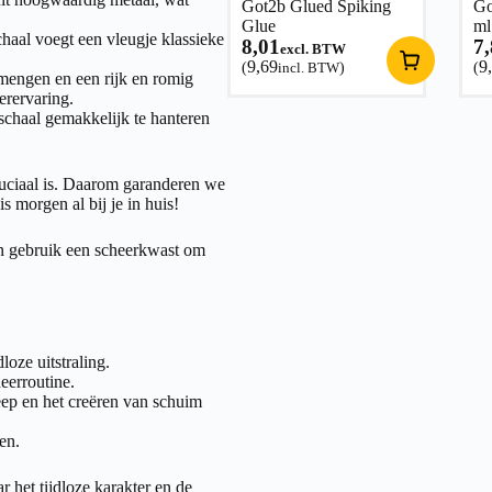
Got2b Glued Spiking
Go
Glue
ml
chaal voegt een vleugje klassieke
8,01
7
excl. BTW
9,69
9
(
incl. BTW
)
(
engen en een rijk en romig
erervaring.
chaal gemakkelijk te hanteren
ruciaal is. Daarom garanderen we
s morgen al bij je in huis!
en gebruik een scheerkwast om
oze uitstraling.
eerroutine.
p en het creëren van schuim
en.
 het tijdloze karakter en de