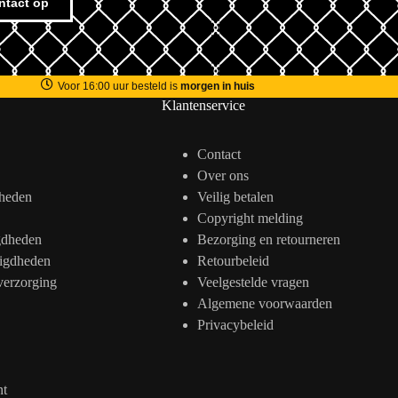
ntact op
Voor 16:00 uur besteld is
morgen in huis
Klantenservice
Contact
Over ons
heden
Veilig betalen
Copyright melding
gdheden
Bezorging en retourneren
igdheden
Retourbeleid
verzorging
Veelgestelde vragen
Algemene voorwaarden
Privacybeleid
nt