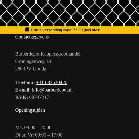
Gratis verzending
vanaf 75.00 (incl.btw)*
Contactgegevens
Barberdepot Kappersgroothandel
Groningenweg 18
2803PV Gouda
Telefoon:
+31 683530426
E-mail:
info@barberdepot.nl
KVK:
68747217
Openingstijden
Ma: 09:00 – 20:00
Di tm Vr: 09:00 – 17:00