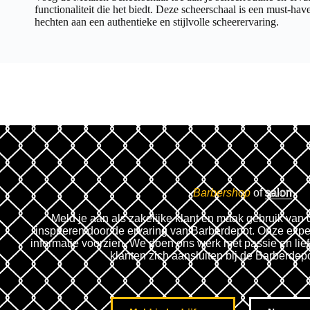
functionaliteit die het biedt. Deze scheerschaal is een must-h
hechten aan een authentieke en stijlvolle scheerervaring.
Barbershop
of
salon
Meld je aan als zakelijke klant en maak gebruik van 
inspireren door de ervaring van Barberdepot. Onze expe
informatie voorzien. We doen ons werk met passie en lie
klanten zich aansluiten bij de Barberdep