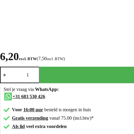
6,20
7,50
excl. BTW
(
incl. BTW
)
Stel je vraag via
WhatsApp:
+31 683 530 426
Voor
16:00 uur
besteld is morgen in huis
Gratis verzending
vanaf 75.00 (incl.btw)*
Als lid
veel extra voordelen