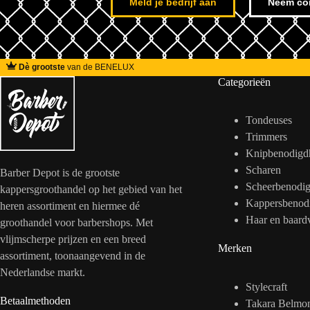
Meld je bedrijf aan
Neem co
Dè grootste
van de BENELUX
Categorieën
Tondeuses
Trimmers
Knipbenodigd
Scharen
Barber Depot is de grootste
Scheerbenodi
kappersgroothandel op het gebied van het
Kappersbenod
heren assortiment en hiermee dé
Haar en baard
groothandel voor barbershops. Met
vlijmscherpe prijzen en een breed
Merken
assortiment, toonaangevend in de
Nederlandse markt.
Stylecraft
Betaalmethoden
Takara Belmo