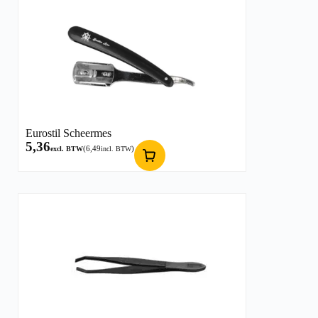
Eurostil Scheermes
5,36
(
6,49
)
excl. BTW
incl. BTW