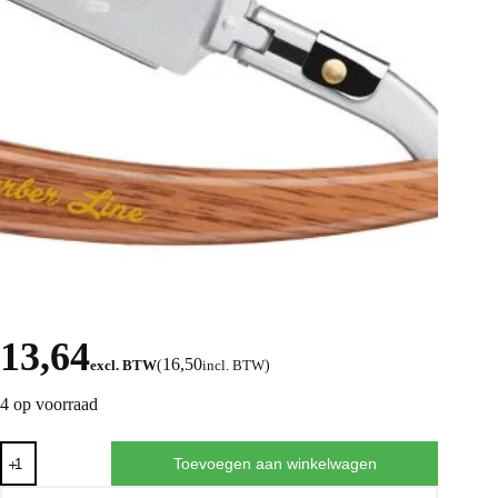
13,64
16,50
excl. BTW
(
incl. BTW
)
4 op voorraad
Toevoegen aan winkelwagen