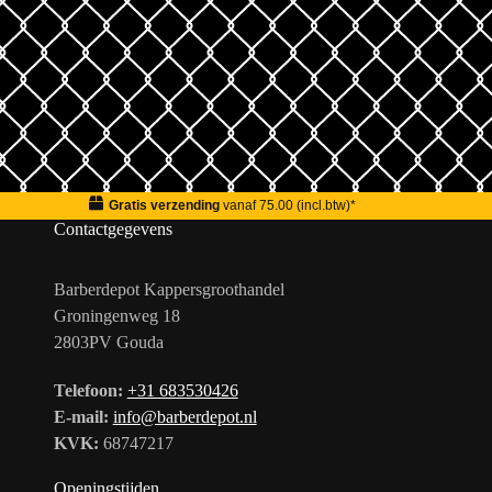
Gratis verzending
vanaf 75.00 (incl.btw)*
Contactgegevens
Barberdepot Kappersgroothandel
Groningenweg 18
2803PV Gouda
Telefoon:
+31 683530426
E-mail:
info@barberdepot.nl
KVK:
68747217
Openingstijden