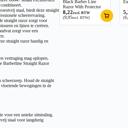
Black Barber Line
Eu
 combineert.
Razor With Protector
estvrij staal, biedt deze straight
8,22
5
excl. BTW
essionele scheerervaring.
9,95
6
(
incl. BTW
)
(
e straight razor zorgt voor
ouren en lijnen te creëren.
ndvat zorgt voor een
en.
e straight razor handig en
en vertraging mag oplopen.
e Barberline Straight Razor
 scheerzeep. Houd de straight
, vloeiende bewegingen in de
 voor een unieke uitstraling.
rij staal voor langdurig