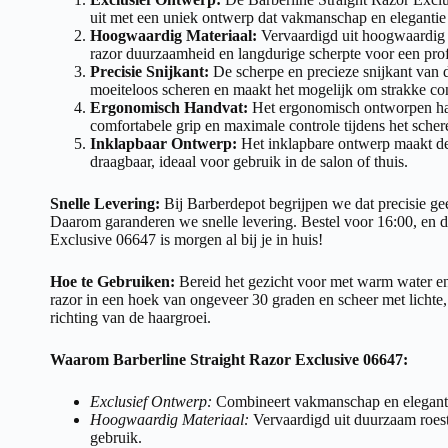
uit met een uniek ontwerp dat vakmanschap en elegantie
Hoogwaardig Materiaal:
Vervaardigd uit hoogwaardig ro
razor duurzaamheid en langdurige scherpte voor een prof
Precisie Snijkant:
De scherpe en precieze snijkant van d
moeiteloos scheren en maakt het mogelijk om strakke cont
Ergonomisch Handvat:
Het ergonomisch ontworpen ha
comfortabele grip en maximale controle tijdens het scher
Inklapbaar Ontwerp:
Het inklapbare ontwerp maakt dez
draagbaar, ideaal voor gebruik in de salon of thuis.
Snelle Levering:
Bij Barberdepot begrijpen we dat precisie ge
Daarom garanderen we snelle levering. Bestel voor 16:00, en d
Exclusive 06647 is morgen al bij je in huis!
Hoe te Gebruiken:
Bereid het gezicht voor met warm water en
razor in een hoek van ongeveer 30 graden en scheer met lichte
richting van de haargroei.
Waarom Barberline Straight Razor Exclusive 06647:
Exclusief Ontwerp:
Combineert vakmanschap en elegantie
Hoogwaardig Materiaal:
Vervaardigd uit duurzaam roestv
gebruik.