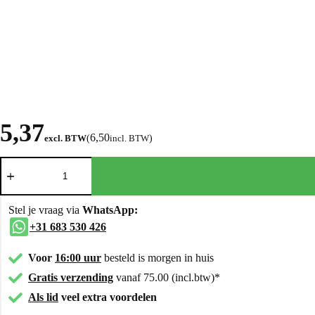
5,37
6,50
excl. BTW
(
incl. BTW
)
Stel je vraag via
WhatsApp:
+31 683 530 426
Voor
16:00 uur
besteld is morgen in huis
Gratis verzending
vanaf 75.00 (incl.btw)*
Als lid
veel extra voordelen