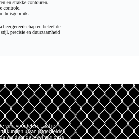
en en strakke contouren.
 controle.
n thuisgebruik.
scheergereedschap en beleef de
stijl, precisie en duurzaamheid
de vele voordelen. Laat je
rts kunnen u van uitgebreide
fde vandaar dat veel van onze