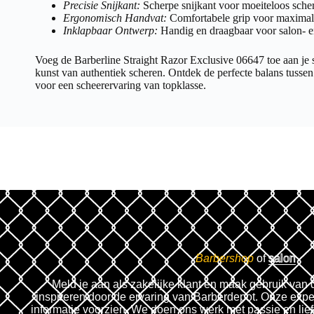
Precisie Snijkant:
Scherpe snijkant voor moeiteloos scher
Ergonomisch Handvat:
Comfortabele grip voor maximale
Inklapbaar Ontwerp:
Handig en draagbaar voor salon- e
Voeg de Barberline Straight Razor Exclusive 06647 toe aan je 
kunst van authentiek scheren. Ontdek de perfecte balans tussen 
voor een scheerervaring van topklasse.
Barbershop
of
salon
Meld je aan als zakelijke klant en maak gebruik van 
inspireren door de ervaring van Barberdepot. Onze expe
informatie voorzien. We doen ons werk met passie en lie