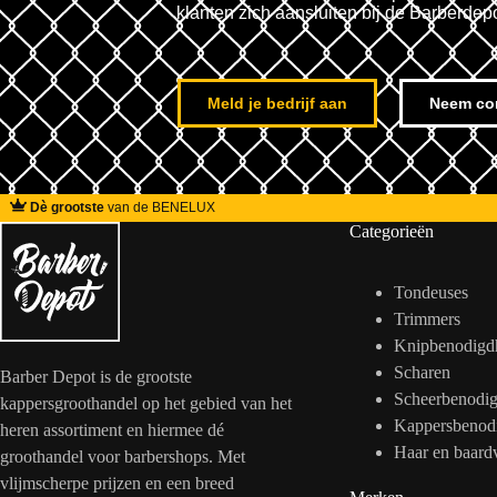
klanten zich aansluiten bij de Barberdep
Meld je bedrijf aan
Neem co
Dè grootste
van de BENELUX
Categorieën
Tondeuses
Trimmers
Knipbenodigd
Scharen
Barber Depot is de grootste
Scheerbenodi
kappersgroothandel op het gebied van het
Kappersbenod
heren assortiment en hiermee dé
Haar en baard
groothandel voor barbershops. Met
vlijmscherpe prijzen en een breed