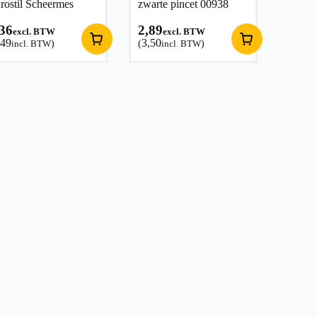
rostil Scheermes
zwarte pincet 00938
,36
2,89
excl. BTW
excl. BTW
,49
3,50
incl. BTW
)
(
incl. BTW
)