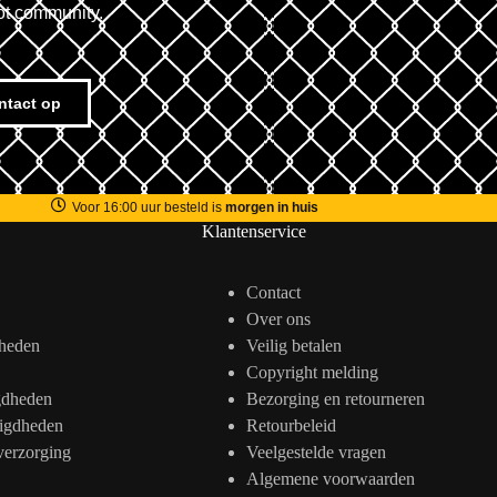
ot community.
ntact op
Voor 16:00 uur besteld is
morgen in huis
Klantenservice
Contact
Over ons
heden
Veilig betalen
Copyright melding
gdheden
Bezorging en retourneren
igdheden
Retourbeleid
verzorging
Veelgestelde vragen
Algemene voorwaarden