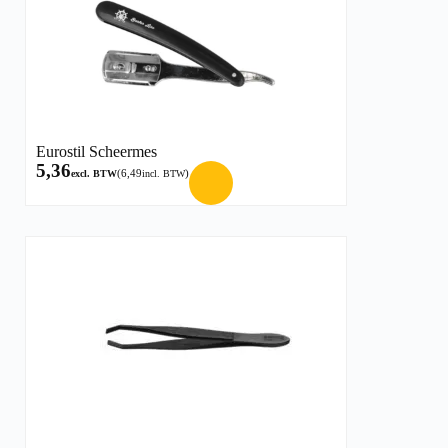
Eurostil Scheermes
5,36
(
6,49
)
excl. BTW
incl. BTW