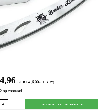
4,96
6,00
excl. BTW
(
incl. BTW
)
2 op voorraad
Toevoegen aan winkelwagen