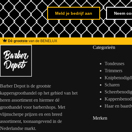
Meld je bedrijf aan
Neem co
Dè grootste
van de BENELUX
Categorieën
Tondeuses
Trimmers
Knipbenodigd
Scharen
Barber Depot is de grootste
Scheerbenodi
kappersgroothandel op het gebied van het
Kappersbenod
heren assortiment en hiermee dé
Haar en baard
groothandel voor barbershops. Met
vlijmscherpe prijzen en een breed
Merken
assortiment, toonaangevend in de
Nederlandse markt.