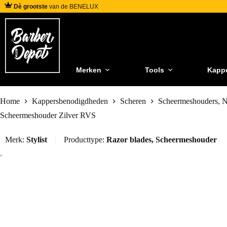
Dè grootste
van de BENELUX
Merken
Tools
Kapp
Home
Kappersbenodigdheden
Scheren
Scheermeshouders, 
Scheermeshouder Zilver RVS
Merk:
Stylist
Producttype:
Razor blades
,
Scheermeshouder