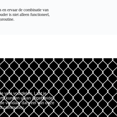
 en ervaar de combinatie van
der is niet alleen functioneel,
sroutine.
de vele voordelen. Laat je
rts kunnen u van uitgebreide
fde vandaar dat veel van onze
ot community.