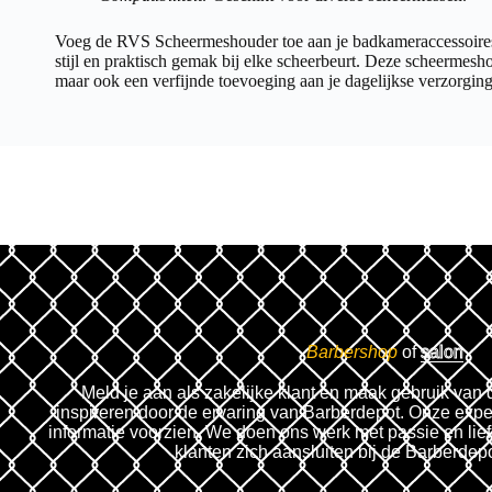
Voeg de RVS Scheermeshouder toe aan je badkameraccessoires
stijl en praktisch gemak bij elke scheerbeurt. Deze scheermeshou
maar ook een verfijnde toevoeging aan je dagelijkse verzorging
Barbershop
of
salon
Meld je aan als zakelijke klant en maak gebruik van 
inspireren door de ervaring van Barberdepot. Onze expe
informatie voorzien. We doen ons werk met passie en lie
klanten zich aansluiten bij de Barberdep