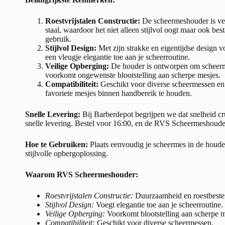
Roestvrijstalen Constructie:
De scheermeshouder is ver
staal, waardoor het niet alleen stijlvol oogt maar ook bes
gebruik.
Stijlvol Design:
Met zijn strakke en eigentijdse design
een vleugje elegantie toe aan je scheerroutine.
Veilige Opberging:
De houder is ontworpen om scheerme
voorkomt ongewenste blootstelling aan scherpe mesjes.
Compatibiliteit:
Geschikt voor diverse scheermessen en
favoriete mesjes binnen handbereik te houden.
Snelle Levering:
Bij Barberdepot begrijpen we dat snelheid c
snelle levering. Bestel voor 16:00, en de RVS Scheermeshouder 
Hoe te Gebruiken:
Plaats eenvoudig je scheermes in de houde
stijlvolle opbergoplossing.
Waarom RVS Scheermeshouder:
Roestvrijstalen Constructie:
Duurzaamheid en roestbeste
Stijlvol Design:
Voegt elegantie toe aan je scheerroutine.
Veilige Opberging:
Voorkomt blootstelling aan scherpe m
Compatibiliteit:
Geschikt voor diverse scheermessen.