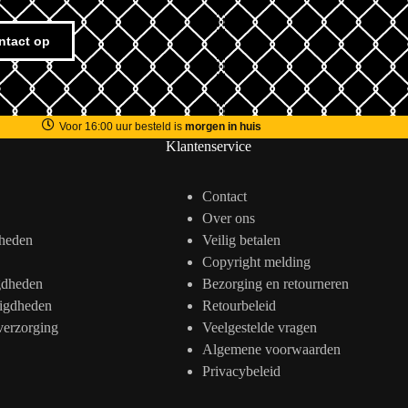
ntact op
Voor 16:00 uur besteld is
morgen in huis
Klantenservice
Contact
Over ons
heden
Veilig betalen
Copyright melding
gdheden
Bezorging en retourneren
igdheden
Retourbeleid
verzorging
Veelgestelde vragen
Algemene voorwaarden
Privacybeleid