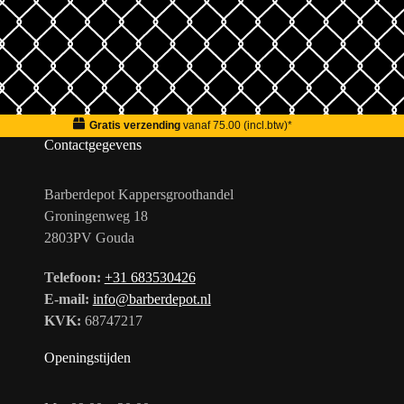
Gratis verzending
vanaf 75.00 (incl.btw)*
Contactgegevens
Barberdepot Kappersgroothandel
Groningenweg 18
2803PV Gouda
Telefoon:
+31 683530426
E-mail:
info@barberdepot.nl
KVK:
68747217
Openingstijden