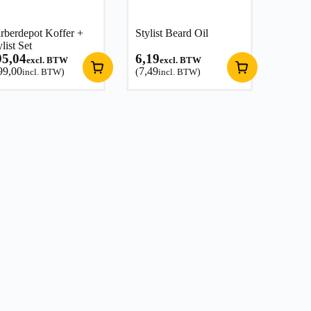
rberdepot Koffer +
Stylist Beard Oil
ylist Set
95,04
6,19
excl. BTW
excl. BTW
99,00
7,49
incl. BTW
)
(
incl. BTW
)