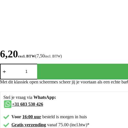
6,20
7,50
excl. BTW
(
incl. BTW
)
Met dit klassiek open scheermes scheer jij je voortaan als een echte ba
Stel je vraag via
WhatsApp:
+31 683 530 426
Voor
16:00 uur
besteld is morgen in huis
Gratis verzending
vanaf 75.00 (incl.btw)*