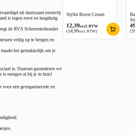
vaardigd uit duurzaam roestvrij
Stylist Boost Cream
Ba
tand is tegen roest en langdurig
St
12,39
4
excl. BTW
 voegt de RVS Scheermeshouder
14,99
5
(
incl. BTW
)
(
ssen veilig op te bergen en
 maakt het gemakkelijk om je
ruciaal is. Daarom garanderen we
is morgen al bij je in huis!
r voor een georganiseerde en
ndigheid.
esjes.