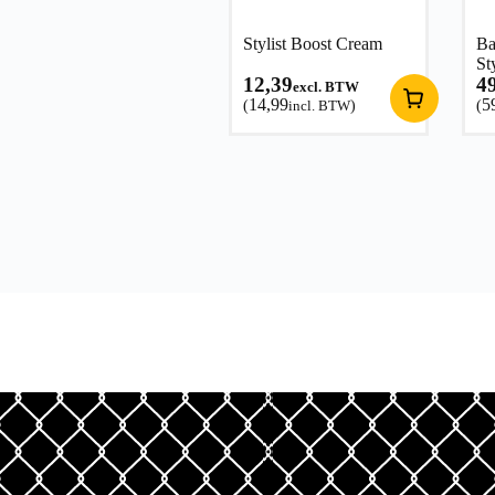
Stylist Boost Cream
Ba
St
12,39
4
excl. BTW
14,99
5
(
incl. BTW
)
(