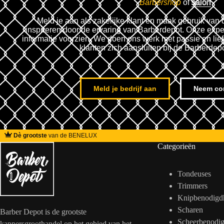
Barbershop
of
salon
Meld je aan als zakelijke klant en maak gebruik van 
inspireren door de ervaring van Barberdepot. Onze expe
informatie voorzien. We doen ons werk met passie en lie
klanten zich aansluiten bij de Barberdep
Meld je bedrijf aan
Neem co
Dè grootste
van de BENELUX
Categorieën
Tondeuses
Trimmers
Knipbenodigd
Scharen
Barber Depot is de grootste
Scheerbenodi
kappersgroothandel op het gebied van het