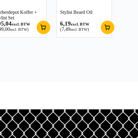
rberdepot Koffer +
Stylist Beard Oil
ylist Set
95,04
6,19
excl. BTW
excl. BTW
99,00
7,49
incl. BTW
)
(
incl. BTW
)