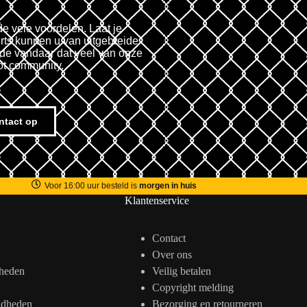
de vele voordelen. Laat je
rts kunnen u van uitgebreide
fde vandaar dat veel van onze
ot community.
ntact op
Voor 16:00 uur besteld is
morgen in huis
Klantenservice
Contact
Over ons
heden
Veilig betalen
Copyright melding
gdheden
Bezorging en retourneren