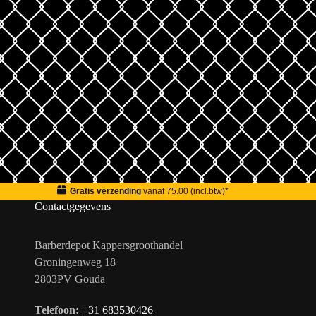
Gratis verzending
vanaf 75.00 (incl.btw)*
Contactgegevens
Barberdepot Kappersgroothandel
Groningenweg 18
2803PV Gouda
Telefoon:
+31 683530426