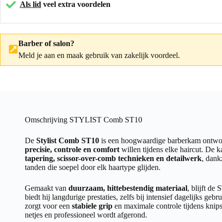
Als lid
veel extra voordelen
Barber of salon?
Meld je aan
en maak gebruik van zakelijk voordeel.
Omschrijving STYLIST Comb ST10
De
Stylist Comb ST10
is een hoogwaardige barberkam ontwor
precisie, controle en comfort
willen tijdens elke haircut. De 
tapering, scissor-over-comb technieken en detailwerk
, dank
tanden die soepel door elk haartype glijden.
Gemaakt van
duurzaam, hittebestendig materiaal
, blijft d
biedt hij langdurige prestaties, zelfs bij intensief dagelijks g
zorgt voor een
stabiele grip
en maximale controle tijdens knips
netjes en professioneel wordt afgerond.