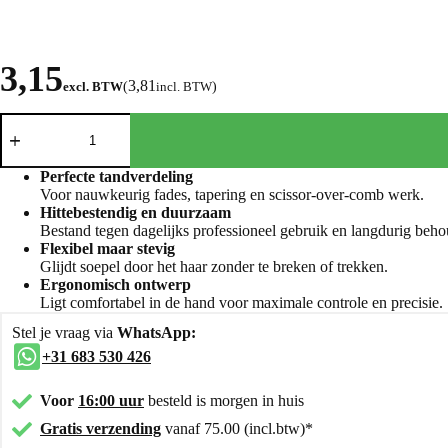
3,15
3,81
excl. BTW
(
incl. BTW
)
Perfecte tandverdeling
Voor nauwkeurig fades, tapering en scissor-over-comb werk.
Hittebestendig en duurzaam
Bestand tegen dagelijks professioneel gebruik en langdurig beh
Flexibel maar stevig
Glijdt soepel door het haar zonder te breken of trekken.
Ergonomisch ontwerp
Ligt comfortabel in de hand voor maximale controle en precisie.
Stel je vraag via
WhatsApp:
+31 683 530 426
Voor
16:00 uur
besteld is morgen in huis
Gratis verzending
vanaf 75.00 (incl.btw)*