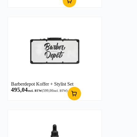
Barberdepot Koffer + Stylist Set
495,04
(
599,00
)
excl. BTW
incl. BTW