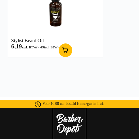
Stylist Beard Oil
6,19
(
7,49
)
excl. BTW
incl. BTW
Voor 16:00 uur besteld is
morgen in huis