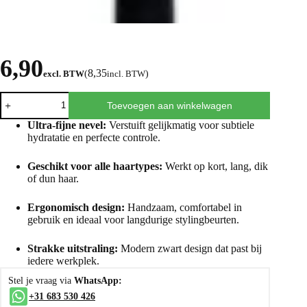
6,90
8,35
excl. BTW
(
incl. BTW
)
Toevoegen aan winkelwagen
Ultra-fijne nevel:
Verstuift gelijkmatig voor subtiele
hydratatie en perfecte controle.
Geschikt voor alle haartypes:
Werkt op kort, lang, dik
of dun haar.
Ergonomisch design:
Handzaam, comfortabel in
gebruik en ideaal voor langdurige stylingbeurten.
Strakke uitstraling:
Modern zwart design dat past bij
iedere werkplek.
Stel je vraag via
WhatsApp:
+31 683 530 426