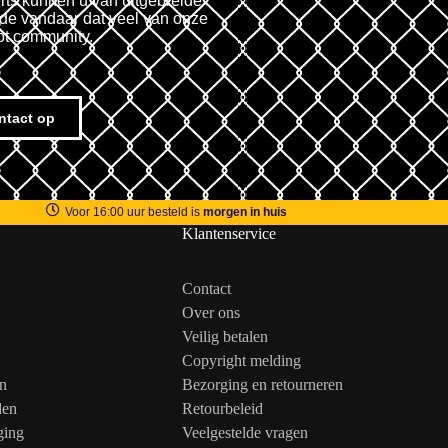
rts kunnen u van uitgebreide
fde vandaar dat veel van onze
ot community.
ntact op
Voor 16:00 uur besteld is
morgen in huis
Klantenservice
Contact
Over ons
Veilig betalen
Copyright melding
n
Bezorging en retourneren
den
Retourbeleid
ging
Veelgestelde vragen