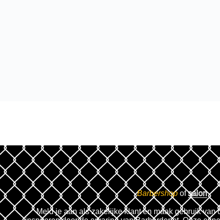
Barbershop
of
salon
Meld je aan als zakelijke klant en maak gebruik van 