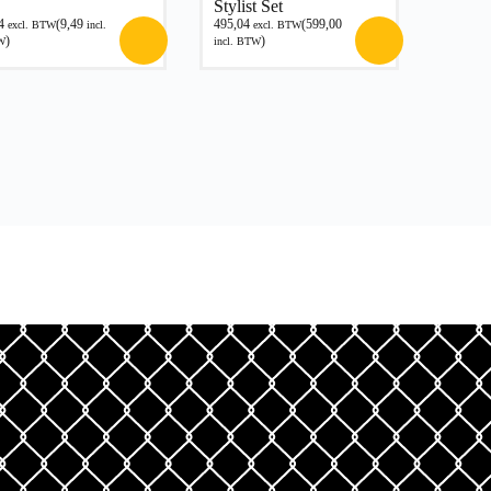
Stylist Set
4
(
9,49
495,04
(
599,00
excl. BTW
incl.
excl. BTW
)
)
W
incl. BTW