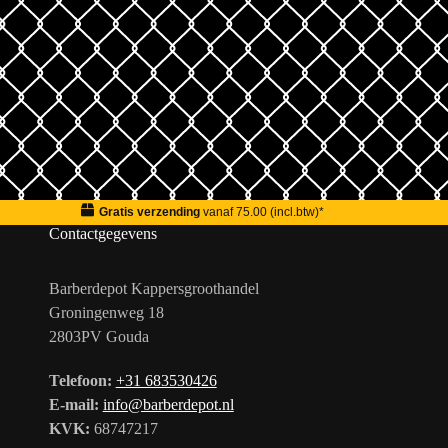
Gratis verzending
vanaf 75.00 (incl.btw)*
Contactgegevens
Barberdepot Kappersgroothandel
Groningenweg 18
2803PV Gouda
Telefoon:
+31 683530426
E-mail:
info@barberdepot.nl
KVK:
68747217