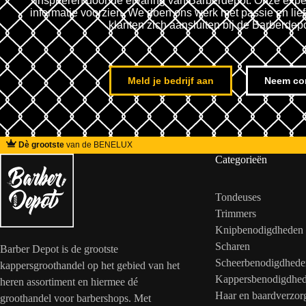
inspireren door de ervaring van Barberdepot. Onze expe
informatie voorzien. We doen ons werk met passie en lie
klanten zich aansluiten bij de Barberdep
Meld je bedrijf aan
Neem co
Dè grootste
van de BENELUX
Categorieën
Tondeuses
Trimmers
Knipbenodigdheden
Scharen
Barber Depot is de grootste
Scheerbenodigdhede
kappersgroothandel op het gebied van het
Kappersbenodigdhe
heren assortiment en hiermee dé
Haar en baardverzor
groothandel voor barbershops. Met