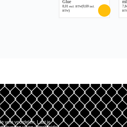
Glue
ml
8,01
(
9,69
7,8
excl. BTW
incl.
)
BTW
BT
de vele voordelen. Laat je