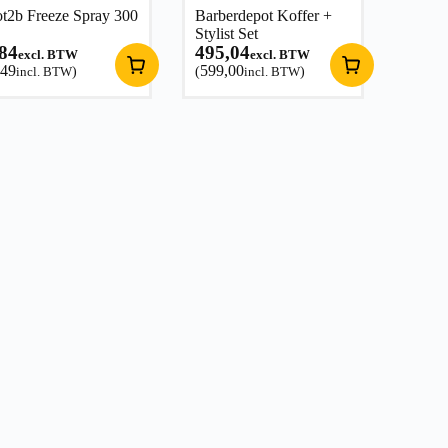
t2b Freeze Spray 300
Barberdepot Koffer +
Stylist Set
,84
495,04
excl. BTW
excl. BTW
,49
599,00
incl. BTW
)
(
incl. BTW
)