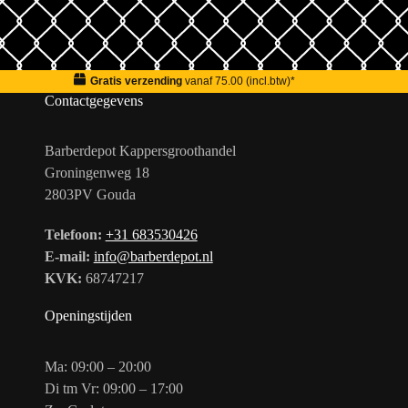
Gratis verzending
vanaf 75.00 (incl.btw)*
Contactgegevens
Barberdepot Kappersgroothandel
Groningenweg 18
2803PV Gouda
Telefoon:
+31 683530426
E-mail:
info@barberdepot.nl
KVK:
68747217
Openingstijden
Ma: 09:00 – 20:00
Di tm Vr: 09:00 – 17:00