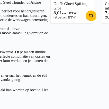
, Steel Thunder, of Alpine
Got2b Glued Spiking
Go
Glue
ml
perfect voor het organiseren
8,01
7
excl. BTW
t tondeuses en haarkleuringen.
9,69
9
(
incl. BTW
)
(
door je de werkwagen eenvoudig
voor dat deze
en mooie aanvulling vormt op de
swereld. Of je nu een drukke
erfecte combinatie van opslag en
nter kunt werken en je klanten de
en ervaar het gemak en de stijl
 vandaag nog!
ald kan worden op locatie. Het