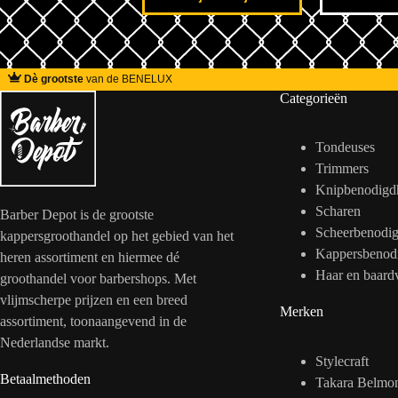
Dè grootste
van de BENELUX
Categorieën
Tondeuses
Trimmers
Knipbenodigd
Scharen
Barber Depot is de grootste
Scheerbenodi
kappersgroothandel op het gebied van het
Kappersbenod
heren assortiment en hiermee dé
Haar en baard
groothandel voor barbershops. Met
vlijmscherpe prijzen en een breed
Merken
assortiment, toonaangevend in de
Nederlandse markt.
Stylecraft
Betaalmethoden
Takara Belmo