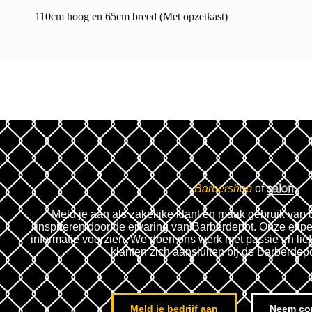
110cm hoog en 65cm breed (Met opzetkast)
Barbershop
of
salon
Meld je aan als zakelijke klant en maak gebruik van 
inspireren door de ervaring van Barberdepot. Onze expe
informatie voorzien. We doen ons werk met passie en lie
klanten zich aansluiten bij de Barberdep
Meld je bedrijf aan
Neem co