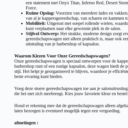
een statement met Onyx Titan, Inferno Red, Desert Storm
Force.
Ruime Opslag:
Voorzien van meerdere lades en vakken, 
van al je kappersgereedschap, van scharen en kammen to
Mobiliteit:
Uitgerust met soepel rollende wielen, waar
kunt verplaatsen naar elke gewenste plek in de salon.
Stijlvol Ontwerp:
Het strakke, moderne design zorgt er
gereedschapswagen niet alleen praktisch is, maar ook e
uitstraling van je barbershop of kapsalon.
Waarom Kiezen Voor Onze Gereedschapswagen?
Onze gereedschapswagen is speciaal ontworpen voor de kapper
barbershop runt of een rustige kapsalon, deze wagen biedt de p
stijl. Het helpt je georganiseerd te blijven, waardoor je efficië
beste ervaring kunt bieden.
Voeg deze stoere gereedschapswagen toe aan je salonuitrusting 
die het met zich meebrengt. Kies jouw favoriete
kleur
en bestel
Houd er rekening mee dat de gereedschapswagen alleen afgeha
laten bezorgen is eventueel mogelijk tegen een vergoeding.
afmetingen :