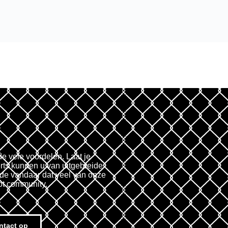
de vele voordelen. Laat je
rts kunnen u van uitgebreide
fde vandaar dat veel van onze
ot community.
ntact op