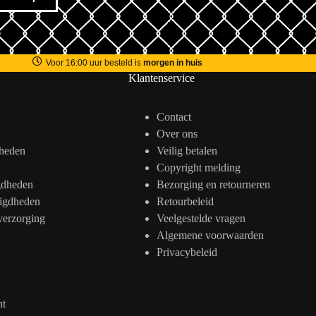
Voor 16:00 uur besteld is
morgen in huis
Klantenservice
Contact
Over ons
heden
Veilig betalen
Copyright melding
gdheden
Bezorging en retourneren
igdheden
Retourbeleid
verzorging
Veelgestelde vragen
Algemene voorwaarden
Privacybeleid
nt