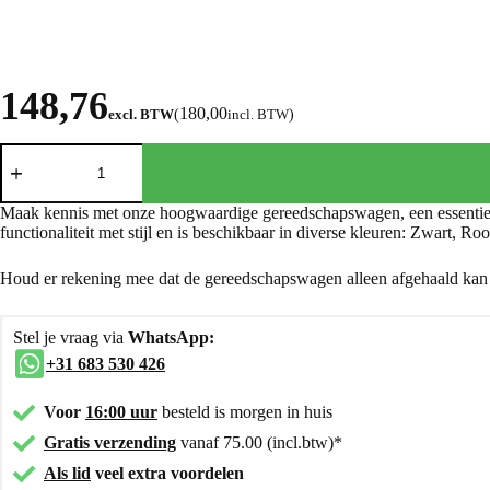
148,76
180,00
excl. BTW
(
incl. BTW
)
Maak kennis met onze hoogwaardige gereedschapswagen, een essentiee
functionaliteit met stijl en is beschikbaar in diverse kleuren: Zwart, R
Houd er rekening mee dat de gereedschapswagen alleen afgehaald kan w
Stel je vraag via
WhatsApp:
+31 683 530 426
Voor
16:00 uur
besteld is morgen in huis
Gratis verzending
vanaf 75.00 (incl.btw)*
Als lid
veel extra voordelen