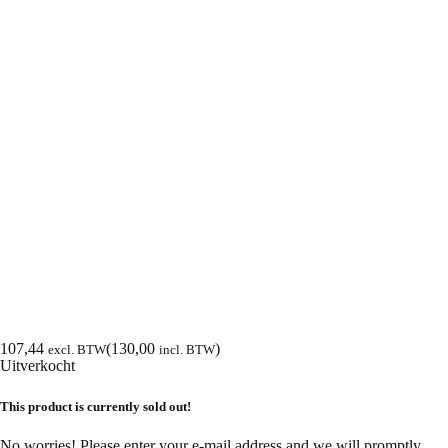
107,44
(
130,00
)
excl. BTW
incl. BTW
Uitverkocht
This product is currently sold out!
No worries! Please enter your e-mail address and we will promptly