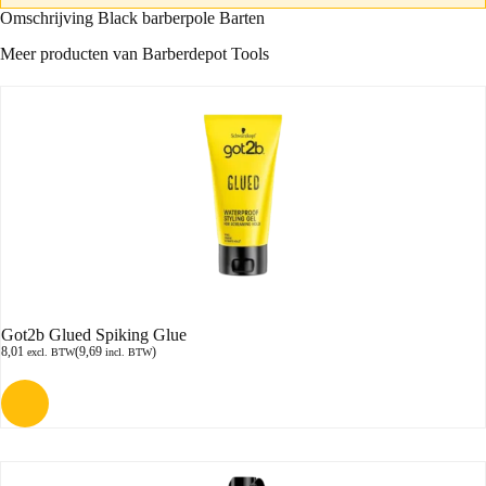
Omschrijving Black barberpole Barten
Meer producten van Barberdepot Tools
Got2b Glued Spiking Glue
8,01
(
9,69
)
excl. BTW
incl. BTW