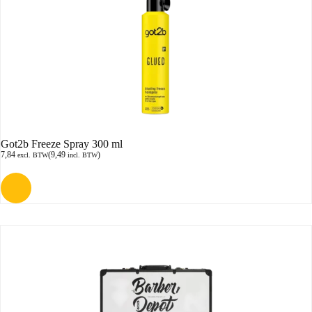
Got2b Freeze Spray 300 ml
7,84
(
9,49
)
excl. BTW
incl. BTW