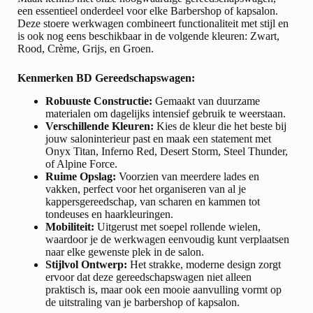
een essentieel onderdeel voor elke Barbershop of kapsalon.
Deze stoere werkwagen combineert functionaliteit met stijl en
is ook nog eens beschikbaar in de volgende kleuren: Zwart,
Rood, Crème, Grijs, en Groen.
Kenmerken BD Gereedschapswagen:
Robuuste Constructie:
Gemaakt van duurzame
materialen om dagelijks intensief gebruik te weerstaan.
Verschillende Kleuren:
Kies de kleur die het beste bij
jouw saloninterieur past en maak een statement met
Onyx Titan, Inferno Red, Desert Storm, Steel Thunder,
of Alpine Force.
Ruime Opslag:
Voorzien van meerdere lades en
vakken, perfect voor het organiseren van al je
kappersgereedschap, van scharen en kammen tot
tondeuses en haarkleuringen.
Mobiliteit:
Uitgerust met soepel rollende wielen,
waardoor je de werkwagen eenvoudig kunt verplaatsen
naar elke gewenste plek in de salon.
Stijlvol Ontwerp:
Het strakke, moderne design zorgt
ervoor dat deze gereedschapswagen niet alleen
praktisch is, maar ook een mooie aanvulling vormt op
de uitstraling van je barbershop of kapsalon.