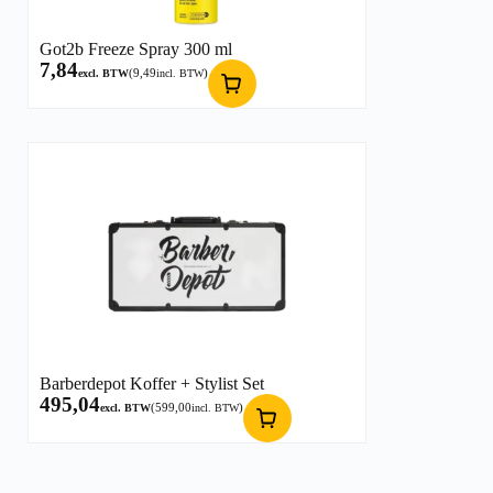
Got2b Freeze Spray 300 ml
7,84
(
9,49
)
excl. BTW
incl. BTW
Barberdepot Koffer + Stylist Set
495,04
(
599,00
)
excl. BTW
incl. BTW