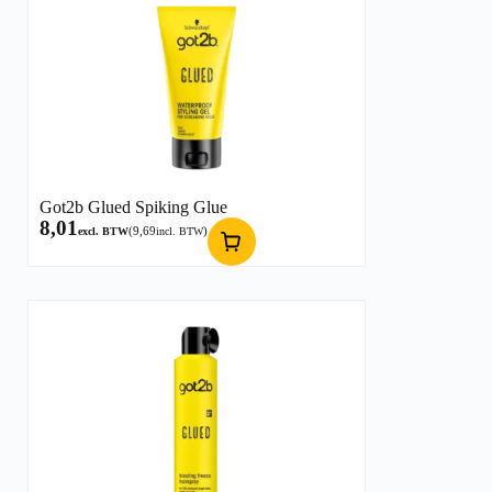
Got2b Glued Spiking Glue
8,01
(
9,69
)
excl. BTW
incl. BTW