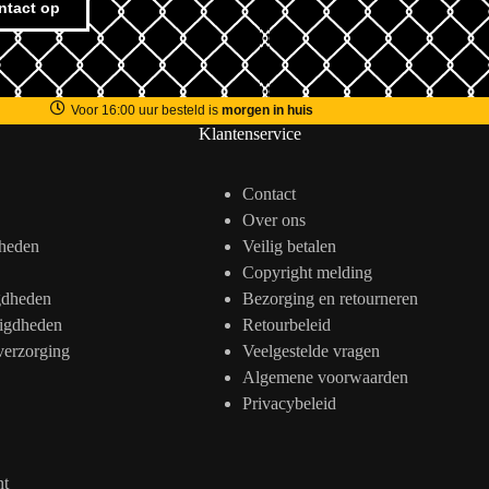
ntact op
Voor 16:00 uur besteld is
morgen in huis
Klantenservice
Contact
Over ons
heden
Veilig betalen
Copyright melding
gdheden
Bezorging en retourneren
igdheden
Retourbeleid
verzorging
Veelgestelde vragen
Algemene voorwaarden
Privacybeleid
nt