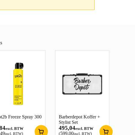
s
t2b Freeze Spray 300
Barberdepot Koffer +
Stylist Set
,84
495,04
excl. BTW
excl. BTW
,49
599,00
incl. BTW
)
(
incl. BTW
)