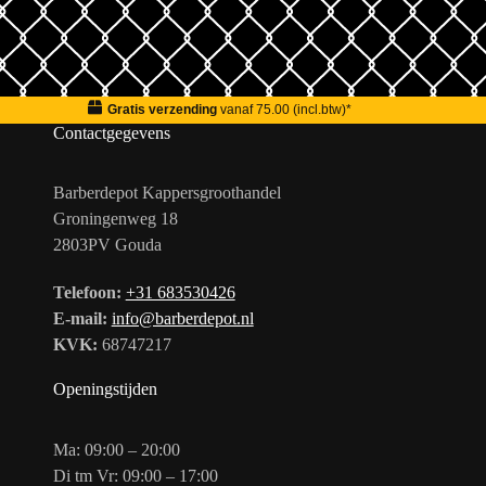
Gratis verzending
vanaf 75.00 (incl.btw)*
Contactgegevens
Barberdepot Kappersgroothandel
Groningenweg 18
2803PV Gouda
Telefoon:
+31 683530426
E-mail:
info@barberdepot.nl
KVK:
68747217
Openingstijden
Ma: 09:00 – 20:00
Di tm Vr: 09:00 – 17:00