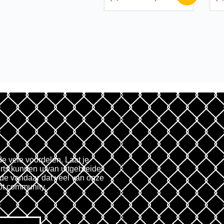
de vele voordelen. Laat je
rts kunnen u van uitgebreide
fde vandaar dat veel van onze
ot community.