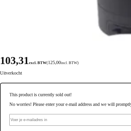
103,31
125,00
excl. BTW
(
incl. BTW
)
Uitverkocht
This product is currently sold out!
No worries! Please enter your e-mail address and we will promptly 