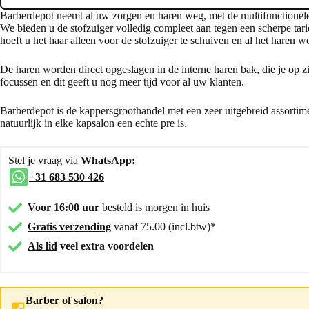
Barberdepot neemt al uw zorgen en haren weg, met de multifunctionele 
We bieden u de stofzuiger volledig compleet aan tegen een scherpe tari
hoeft u het haar alleen voor de stofzuiger te schuiven en al het haren
De haren worden direct opgeslagen in de interne haren bak, die je op z
focussen en dit geeft u nog meer tijd voor al uw klanten.
Barberdepot is de kappersgroothandel met een zeer uitgebreid assortime
natuurlijk in elke kapsalon een echte pre is.
Stel je vraag via
WhatsApp:
+31 683 530 426
Voor
16:00 uur
besteld is morgen in huis
Gratis verzending
vanaf 75.00 (incl.btw)*
Als lid
veel extra voordelen
Barber of salon?