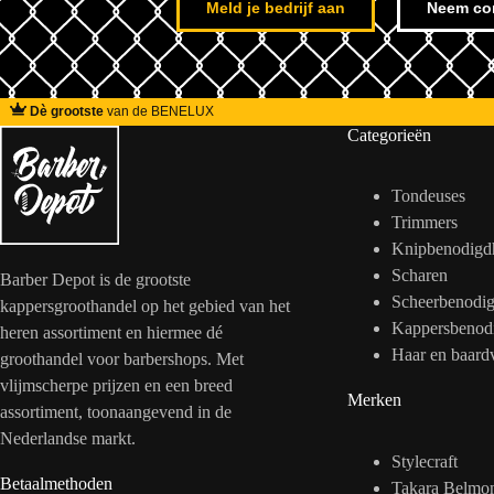
Meld je bedrijf aan
Neem co
Dè grootste
van de BENELUX
Categorieën
Tondeuses
Trimmers
Knipbenodigd
Scharen
Barber Depot is de grootste
Scheerbenodi
kappersgroothandel op het gebied van het
Kappersbenod
heren assortiment en hiermee dé
Haar en baard
groothandel voor barbershops. Met
vlijmscherpe prijzen en een breed
Merken
assortiment, toonaangevend in de
Nederlandse markt.
Stylecraft
Betaalmethoden
Takara Belmo