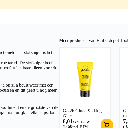
Meer producten van Barberdepot Tool
tionele haarstofzuiger is het
pe tarief. De stofzuiger heeft
 hoeft u het haar alleen voor de
 je op zijn beurt weer met een
ocussen en dit geeft u nog meer
ssortiment en de grootste van de
Got2b Glued Spiking
Go
ger natuurlijk in elke kapsalon
Glue
ml
8,01
7
excl. BTW
9,69
9
(
incl. BTW
)
(