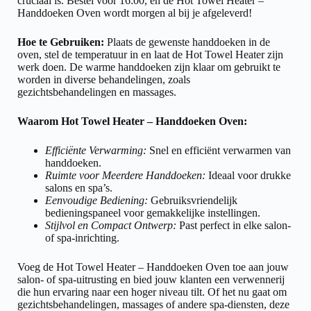
cruciaal is. Bestel voor 16:00, en de Hot Towel Heater –
Handdoeken Oven wordt morgen al bij je afgeleverd!
Hoe te Gebruiken:
Plaats de gewenste handdoeken in de
oven, stel de temperatuur in en laat de Hot Towel Heater zijn
werk doen. De warme handdoeken zijn klaar om gebruikt te
worden in diverse behandelingen, zoals
gezichtsbehandelingen en massages.
Waarom Hot Towel Heater – Handdoeken Oven:
Efficiënte Verwarming:
Snel en efficiënt verwarmen van
handdoeken.
Ruimte voor Meerdere Handdoeken:
Ideaal voor drukke
salons en spa’s.
Eenvoudige Bediening:
Gebruiksvriendelijk
bedieningspaneel voor gemakkelijke instellingen.
Stijlvol en Compact Ontwerp:
Past perfect in elke salon-
of spa-inrichting.
Voeg de Hot Towel Heater – Handdoeken Oven toe aan jouw
salon- of spa-uitrusting en bied jouw klanten een verwennerij
die hun ervaring naar een hoger niveau tilt. Of het nu gaat om
gezichtsbehandelingen, massages of andere spa-diensten, deze