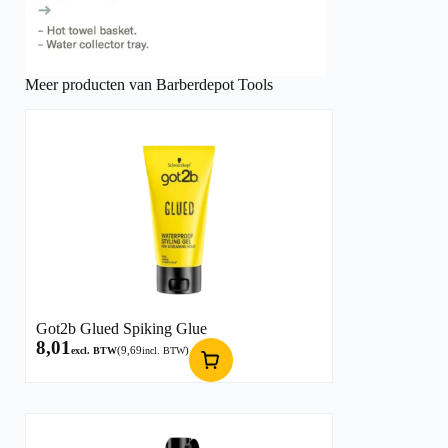
Meer producten van Barberdepot Tools
Got2b Glued Spiking Glue
8,01
(
9,69
)
excl. BTW
incl. BTW