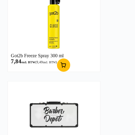
Got2b Freeze Spray 300 ml
7,84
(
9,49
)
excl. BTW
incl. BTW