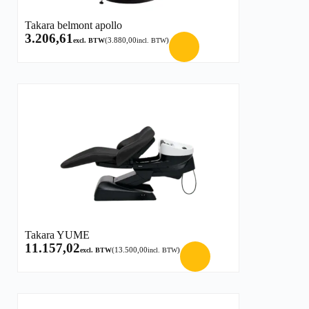
Takara belmont apollo
3.206,61
(
3.880,00
)
excl. BTW
incl. BTW
Takara YUME
11.157,02
(
13.500,00
)
excl. BTW
incl. BTW