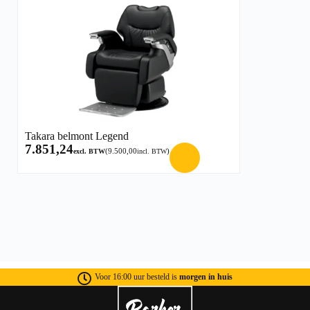
Takara belmont Legend
7.851,24
(
9.500,00
)
excl. BTW
incl. BTW
Voor 16:00 uur besteld is
morgen in huis