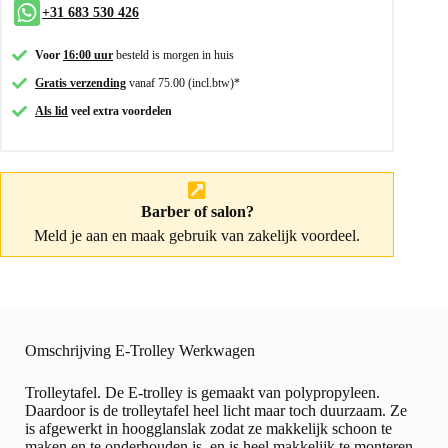
+31 683 530 426
Voor
16:00 uur
besteld is morgen in huis
Gratis verzending
vanaf 75.00 (incl.btw)*
Als lid
veel extra voordelen
Barber of salon?
Meld je aan
en maak gebruik van zakelijk voordeel.
Omschrijving E-Trolley Werkwagen
Trolleytafel. De E-trolley is gemaakt van polypropyleen.
Daardoor is de trolleytafel heel licht maar toch duurzaam. Ze
is afgewerkt in hoogglanslak zodat ze makkelijk schoon te
maken en te onderhouden is, en is heel makkelijk te monteren.