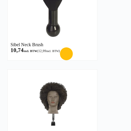
Sibel Neck Brush
10,74
(
12,99
)
excl. BTW
incl. BTW