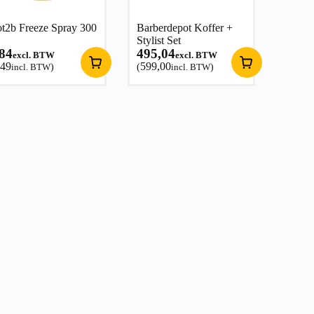
t2b Freeze Spray 300
Barberdepot Koffer +
Stylist Set
,84
495,04
excl. BTW
excl. BTW
,49
599,00
incl. BTW
)
(
incl. BTW
)