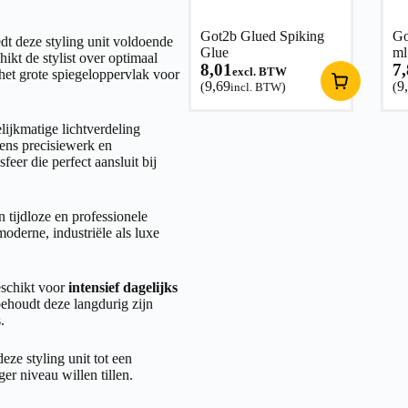
Got2b Glued Spiking
Go
dt deze styling unit voldoende
Glue
ml
kt de stylist over optimaal
8,01
7
excl. BTW
 het grote spiegeloppervlak voor
9,69
9
(
incl. BTW
)
(
lijkmatige lichtverdeling
dens precisiewerk en
eer die perfect aansluit bij
n tijdloze en professionele
oderne, industriële als luxe
eschikt voor
intensief dagelijks
 behoudt deze langdurig zijn
.
eze styling unit tot een
er niveau willen tillen.