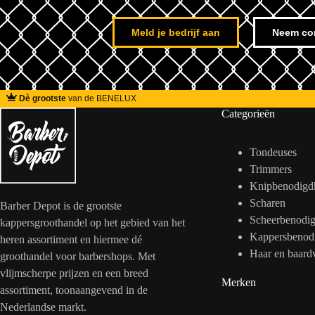
Meld je bedrijf aan
Neem co
Dè grootste
van de BENELUX
Categorieën
Tondeuses
Trimmers
Knipbenodigd
Scharen
Barber Depot is de grootste
Scheerbenodi
kappersgroothandel op het gebied van het
Kappersbenod
heren assortiment en hiermee dé
Haar en baard
groothandel voor barbershops. Met
vlijmscherpe prijzen en een breed
Merken
assortiment, toonaangevend in de
Nederlandse markt.