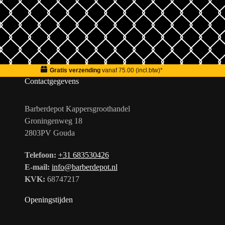
Gratis verzending
vanaf 75.00 (incl.btw)*
Contactgegevens
Barberdepot Kappersgroothandel
Groningenweg 18
2803PV Gouda
Telefoon:
+31 683530426
E-mail:
info@barberdepot.nl
KVK:
68747217
Openingstijden