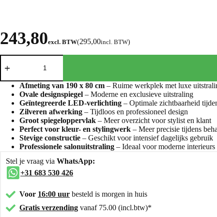
243,80
295,00
excl. BTW
(
incl. BTW
)
Afmeting van 190 x 80 cm
– Ruime werkplek met luxe uitstrali
Ovale designspiegel
– Moderne en exclusieve uitstraling
Geïntegreerde LED-verlichting
– Optimale zichtbaarheid tijd
Zilveren afwerking
– Tijdloos en professioneel design
Groot spiegeloppervlak
– Meer overzicht voor stylist en klant
Perfect voor kleur- en stylingwerk
– Meer precisie tijdens beh
Stevige constructie
– Geschikt voor intensief dagelijks gebruik
Professionele salonuitstraling
– Ideaal voor moderne interieurs
Stel je vraag via
WhatsApp:
+31 683 530 426
Voor
16:00 uur
besteld is morgen in huis
Gratis verzending
vanaf 75.00 (incl.btw)*