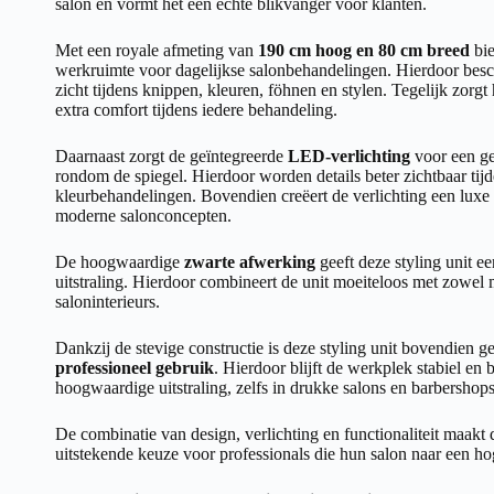
salon en vormt het een echte blikvanger voor klanten.
Met een royale afmeting van
190 cm hoog en 80 cm breed
bie
werkruimte voor dagelijkse salonbehandelingen. Hierdoor beschi
zicht tijdens knippen, kleuren, föhnen en stylen. Tegelijk zorgt
extra comfort tijdens iedere behandeling.
Daarnaast zorgt de geïntegreerde
LED-verlichting
voor een ge
rondom de spiegel. Hierdoor worden details beter zichtbaar tij
kleurbehandelingen. Bovendien creëert de verlichting een luxe sf
moderne salonconcepten.
De hoogwaardige
zwarte afwerking
geeft deze styling unit ee
uitstraling. Hierdoor combineert de unit moeiteloos met zowel m
saloninterieurs.
Dankzij de stevige constructie is deze styling unit bovendien g
professioneel gebruik
. Hierdoor blijft de werkplek stabiel en
hoogwaardige uitstraling, zelfs in drukke salons en barbershops
De combinatie van design, verlichting en functionaliteit maakt d
uitstekende keuze voor professionals die hun salon naar een hog