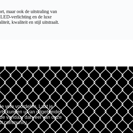
rt, maar ook de uitstraling van
e LED-verlichting en de luxe
it, kwaliteit en stijl uitstraalt.
de vele voordelen. Laat je
rts kunnen u van uitgebreide
fde vandaar dat veel van onze
ot community.