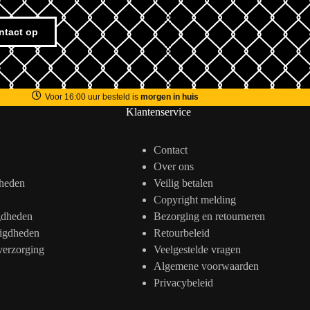
ntact op
Voor 16:00 uur besteld is
morgen in huis
Klantenservice
Contact
Over ons
heden
Veilig betalen
Copyright melding
gdheden
Bezorging en retourneren
igdheden
Retourbeleid
verzorging
Veelgestelde vragen
Algemene voorwaarden
Privacybeleid