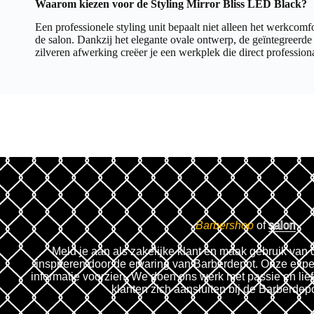
Waarom kiezen voor de Styling Mirror Bliss LED Black?
Een professionele styling unit bepaalt niet alleen het werkcomfo
de salon. Dankzij het elegante ovale ontwerp, de geïntegreerd
zilveren afwerking creëer je een werkplek die direct professionalite
Barbershop
of
salon
Meld je aan als zakelijke klant en maak gebruik van 
inspireren door de ervaring van Barberdepot. Onze expe
informatie voorzien. We doen ons werk met passie en lie
klanten zich aansluiten bij de Barberdep