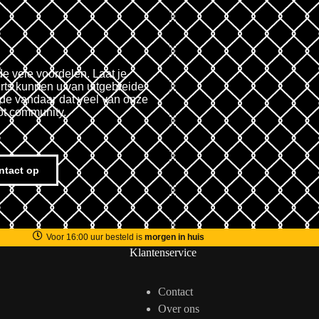
de vele voordelen. Laat je
rts kunnen u van uitgebreide
fde vandaar dat veel van onze
ot community.
ntact op
Voor 16:00 uur besteld is
morgen in huis
Klantenservice
Contact
Over ons