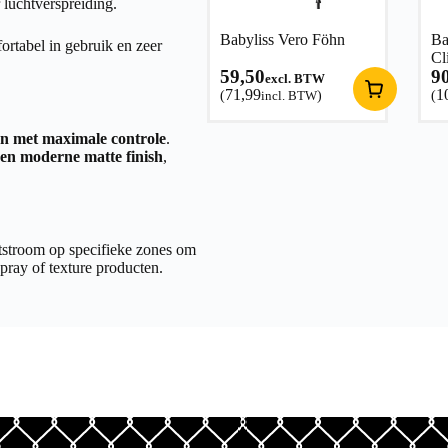
 luchtverspreiding.
Babyliss Vero Föhn
Ba
rtabel in gebruik en zeer
Cl
59,50
9
excl. BTW
71,99
1
(
incl. BTW
)
(
en met maximale controle
.
een moderne matte finish
,
htstroom op specifieke zones om
spray of texture producten.