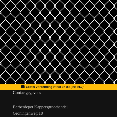
Gratis verzending
vanaf 75.00 (incl.btw)*
Contactgegevens
Barberdepot Kappersgroothandel
Groningenweg 18