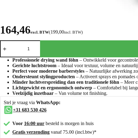
164,46
199,00
excl. BTW
(
incl. BTW
)
Professionele drying wand föhn
– Ontwikkeld voor gecontrolee
Gerichte luchtstroom
– Ideaal voor textuur, volume en natuurli
Perfect voor moderne barberstyles
– Natuurlijke afwerking zo
Ondersteunt stylingproducten
– Activeert sprays en pomades 
Minder luchtverspreiding dan een traditionele föhn
– Meer co
Lichtgewicht en ergonomisch ontwerp
– Comfortabel bij lang
Veelzijdig inzetbaar
– Van volume tot finishing.
Stel je vraag via
WhatsApp:
+31 683 530 426
Voor
16:00 uur
besteld is morgen in huis
Gratis verzending
vanaf 75.00 (incl.btw)*