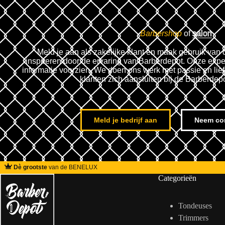
Barbershop
of
salon
Meld je aan als zakelijke klant en maak gebruik van 
inspireren door de ervaring van Barberdepot. Onze expe
informatie voorzien. We doen ons werk met passie en lie
klanten zich aansluiten bij de Barberdep
Meld je bedrijf aan
Neem co
Dè grootste
van de BENELUX
Categorieën
Tondeuses
Trimmers