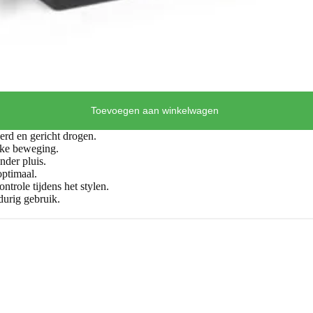
Toevoegen aan winkelwagen
rd en gericht drogen.
jke beweging.
nder pluis.
optimaal.
ntrole tijdens het stylen.
durig gebruik.