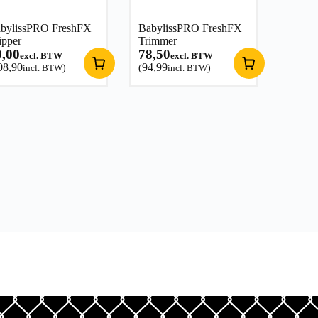
bylissPRO FreshFX
BabylissPRO FreshFX
ipper
Trimmer
0,00
78,50
excl. BTW
excl. BTW
08,90
94,99
incl. BTW
)
(
incl. BTW
)