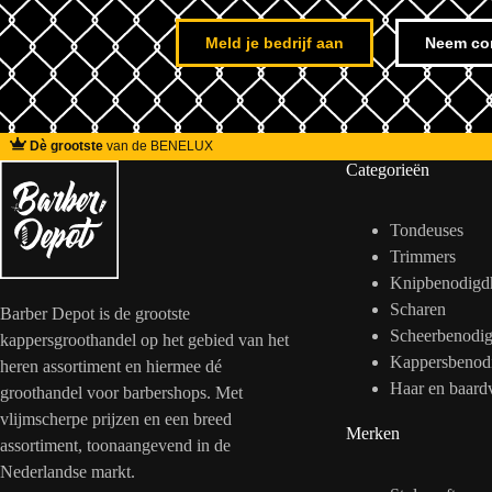
Meld je bedrijf aan
Neem co
Dè grootste
van de BENELUX
Categorieën
Tondeuses
Trimmers
Knipbenodigd
Scharen
Barber Depot is de grootste
Scheerbenodi
kappersgroothandel op het gebied van het
Kappersbenod
heren assortiment en hiermee dé
Haar en baard
groothandel voor barbershops. Met
vlijmscherpe prijzen en een breed
Merken
assortiment, toonaangevend in de
Nederlandse markt.