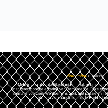
Barbershop
of
salon
Meld je aan als zakelijke klant en maak gebruik van 
inspireren door de ervaring van Barberdepot. Onze expe
informatie voorzien. We doen ons werk met passie en lie
klanten zich aansluiten bij de Barberdep