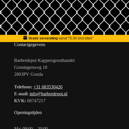
Gratis verzending
vanaf 75.00 (incl.btw)*
Contactgegevens
Barberdepot Kappersgroothandel
Groningenweg 18
2803PV Gouda
Telefoon:
+31 683530426
E-mail:
info@barberdepot.nl
KVK:
68747217
Openingstijden
Ma: 09:00 – 20:00