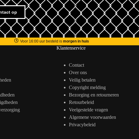
ntact op
Voor 16:00 uur besteld is
morgen in huis
Klantenservice
Contact
Over ons
heden
Veilig betalen
Copyright melding
gdheden
Bezorging en retourneren
igdheden
Retourbeleid
verzorging
Veelgestelde vragen
Algemene voorwaarden
Privacybeleid