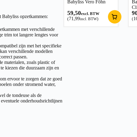
Babyliss Vero Föhn
Ba
Cl
59,50
9
excl. BTW
ot Babyliss opzetkammen:
71,99
1
(
incl. BTW
)
(
pzetkammen met verschillende
e trim tot langere lengtes voor
mpatibel zijn met het specifieke
 kan verschillende modellen
correct passen.
materialen, zoals plastic of
te kiezen die duurzaam zijn en
m ervoor te zorgen dat ze goed
poelen onder stromend water,
el de tondeuse als de
 eventuele onderhoudsrichtlijnen