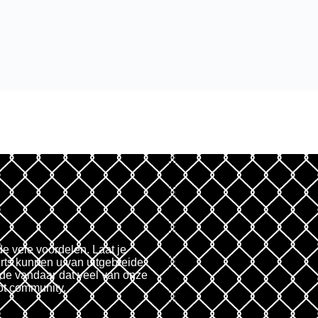
de vele voordelen. Laat je
rts kunnen u van uitgebreide
fde vandaar dat veel van onze
ot community.