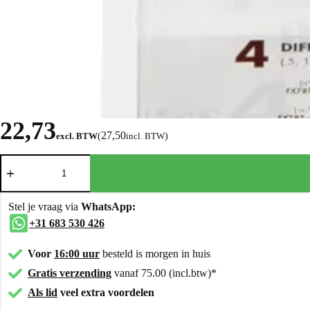
22,73
27,50
excl. BTW
(
incl. BTW
)
Stel je vraag via
WhatsApp:
+31 683 530 426
Voor
16:00 uur
besteld is morgen in huis
Gratis verzending
vanaf 75.00 (incl.btw)*
Als lid
veel extra voordelen