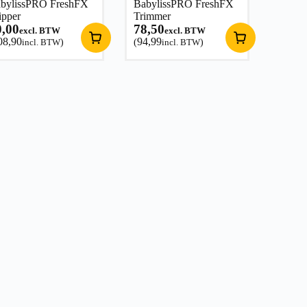
bylissPRO FreshFX
BabylissPRO FreshFX
ipper
Trimmer
0,00
78,50
excl. BTW
excl. BTW
08,90
94,99
incl. BTW
)
(
incl. BTW
)