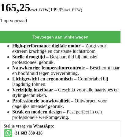
165,25
199,95
excl. BTW
(
incl. BTW
)
1 op voorraad
Toevoegen aan winkelwagen
High-performance digitale motor
– Zorgt voor
extreem krachtige en constante luchtstroom.
Snelle droogtijd
– Bespaart tijd bij intensief
professioneel gebruik.
Nauwkeurige temperatuurcontrole
– Beschermt haar
en hoofdhuid tegen oververhitting.
Lichtgewicht en ergonomisch
– Comfortabel bij
langdurig föhnen.
Veelzijdig inzetbaar
– Geschikt voor alle haartypes en
stylingtechnieken.
Professionele bouwkwaliteit
– Ontworpen voor
dagelijks intensief gebruik.
Strak en modern design
– Past perfect in een
professionele werkomgeving.
Stel je vraag via
WhatsApp:
+31 683 530 426