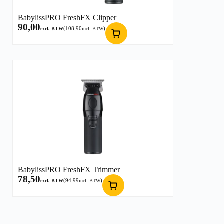
BabylissPRO FreshFX Clipper
90,00
(
108,90
)
excl. BTW
incl. BTW
BabylissPRO FreshFX Trimmer
78,50
(
94,99
)
excl. BTW
incl. BTW