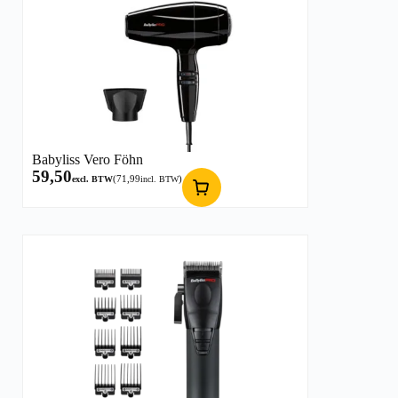
Babyliss Vero Föhn
59,50
(
71,99
)
excl. BTW
incl. BTW