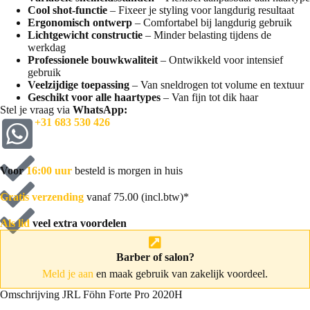
Cool shot-functie
– Fixeer je styling voor langdurig resultaat
Ergonomisch ontwerp
– Comfortabel bij langdurig gebruik
Lichtgewicht constructie
– Minder belasting tijdens de
werkdag
Professionele bouwkwaliteit
– Ontwikkeld voor intensief
gebruik
Veelzijdige toepassing
– Van sneldrogen tot volume en textuur
Geschikt voor alle haartypes
– Van fijn tot dik haar
Stel je vraag via
WhatsApp:
+31 683 530 426
Voor
16:00 uur
besteld is morgen in huis
Gratis verzending
vanaf 75.00 (incl.btw)*
Als lid
veel extra voordelen
Barber of salon?
Meld je aan
en maak gebruik van zakelijk voordeel.
Omschrijving JRL Föhn Forte Pro 2020H