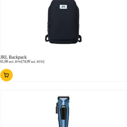
JRL Backpack
61,98
(
74,99
)
excl. BTW
incl. BTW