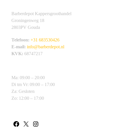
Contactgegevens
Barberdepot Kappersgroothandel
Groningenweg 18
2803PV Gouda
Telefoon:
+31 683530426
E-mail:
info@barberdepot.nl
KVK:
68747217
Openingstijden
Ma: 09:00 – 20:00
Di tm Vr: 09:00 – 17:00
Za: Gesloten
Zo: 12:00 – 17:00
Volg ons op
JRL Föhn Forte Pro 2020H
170,00
excl.
Toevoegen aan winkelwagen
(
205,70
BTW