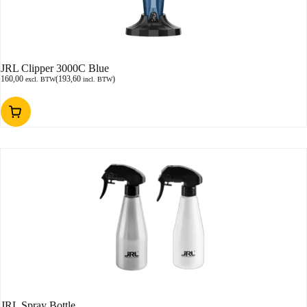
JRL Clipper 3000C Blue
160,00
(
193,60
)
excl. BTW
incl. BTW
JRL Spray Bottle