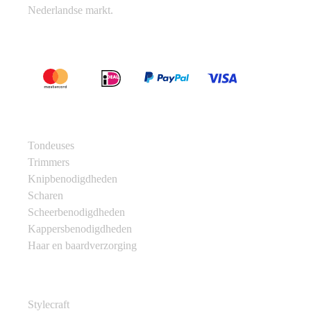
Nederlandse markt.
Betaalmethoden
Categorieën
Tondeuses
Trimmers
Knipbenodigdheden
Scharen
Scheerbenodigdheden
Kappersbenodigdheden
Haar en baardverzorging
Merken
Stylecraft