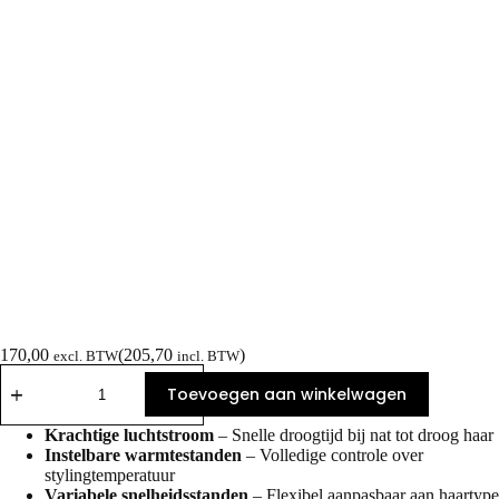
170,00
(
205,70
)
excl. BTW
incl. BTW
Toevoegen aan winkelwagen
Krachtige luchtstroom
– Snelle droogtijd bij nat tot droog haar
Instelbare warmtestanden
– Volledige controle over
stylingtemperatuur
Variabele snelheidsstanden
– Flexibel aanpasbaar aan haartype