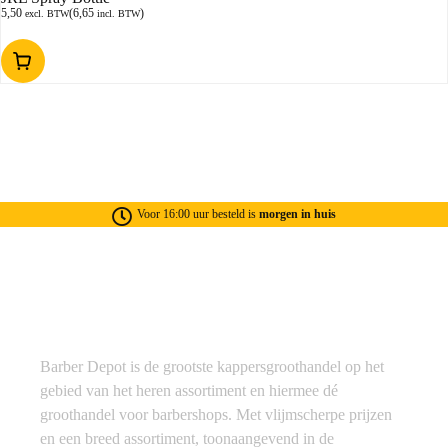
5,50
(
6,65
)
excl. BTW
incl. BTW
Voor 16:00 uur besteld is
morgen in huis
Barber Depot is de grootste kappersgroothandel op het
gebied van het heren assortiment en hiermee dé
groothandel voor barbershops. Met vlijmscherpe prijzen
en een breed assortiment, toonaangevend in de