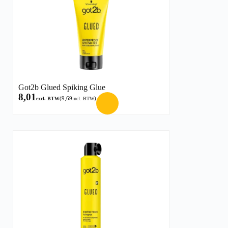
Got2b Glued Spiking Glue
8,01
(
9,69
)
excl. BTW
incl. BTW