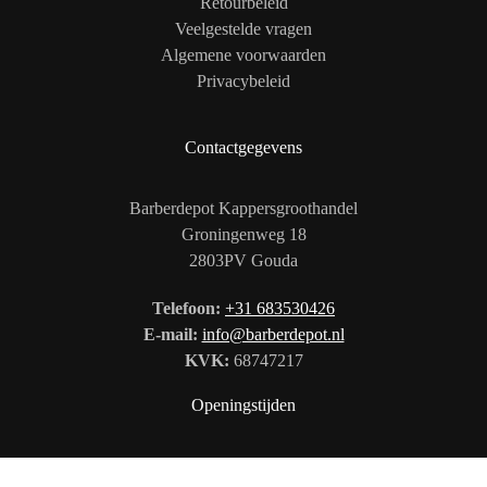
Retourbeleid
Veelgestelde vragen
Algemene voorwaarden
Privacybeleid
Contactgegevens
Barberdepot Kappersgroothandel
Groningenweg 18
2803PV Gouda
Telefoon:
+31 683530426
E-mail:
info@barberdepot.nl
KVK:
68747217
Openingstijden
Ma: 09:00 – 20:00