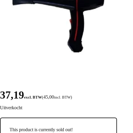
37,19
45,00
excl. BTW
(
incl. BTW
)
Uitverkocht
This product is currently sold out!