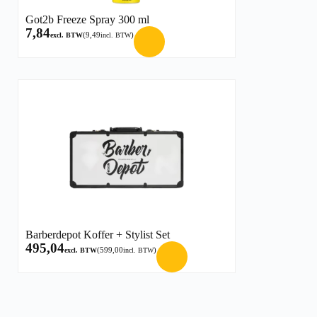
Got2b Freeze Spray 300 ml
7,84
(
9,49
)
excl. BTW
incl. BTW
Barberdepot Koffer + Stylist Set
495,04
(
599,00
)
excl. BTW
incl. BTW