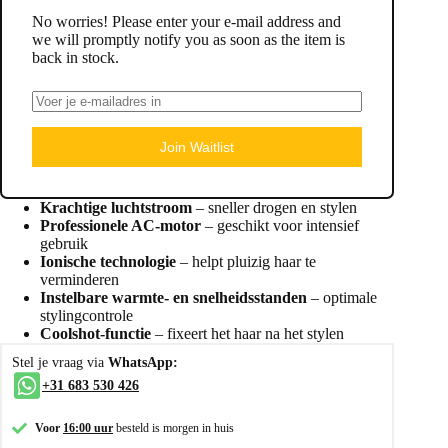
No worries! Please enter your e-mail address and
we will promptly notify you as soon as the item is
back in stock.
Join Waitlist
Krachtige luchtstroom
– sneller drogen en stylen
Professionele AC-motor
– geschikt voor intensief
gebruik
Ionische technologie
– helpt pluizig haar te
verminderen
Instelbare warmte- en snelheidsstanden
– optimale
stylingcontrole
Coolshot-functie
– fixeert het haar na het stylen
Stel je vraag via
WhatsApp:
+31 683 530 426
Voor
16:00 uur
besteld is morgen in huis