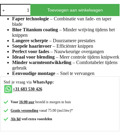
Toevoegen aan winkelwagen
Faper technologie
– Combinatie van fade- en taper
blade
Blue Titanium coating
– Minder wrijving tijdens het
knippen
Langere scherpte
– Duurzamere prestaties
Soepele haarinvoer
– Efficiënter knippen
Perfect voor fades
– Nauwkeurige overgangen
Ideaal voor blending
– Meer controle tijdens knipwerk
Minder warmteontwikkeling
– Comfortabeler tijdens
gebruik
Eenvoudige montage
– Snel te vervangen
Stel je vraag via
WhatsApp:
+31 683 530 426
Voor
16:00 uur
besteld is morgen in huis
Gratis verzending
vanaf 75.00 (incl.btw)*
Als lid
veel extra voordelen