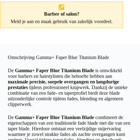
Barber of salon?
Meld je aan
en maak gebruik van zakelijk voordeel.
Omschrijving Gamma+ Faper Blue Titanium Blade
De
Gamma+ Faper Blue Titanium Blade
is ontwikkeld
voor barbers en hairstylisten die behoefte hebben aan
maximale precisie, soepele overgangen en langdurige
prestaties
tijdens professioneel knipwerk. Dankzij de unieke
combinatie van een fade- en taperprofiel biedt deze blade
uitzonderlijke controle tijdens fades, blending en algemeen
clipperwerk.
De
Gamma+ Faper Blue Titanium Blade
combineert de
eigenschappen van een traditionele fade blade met die van een
taper blade. Hierdoor ontstaat een veelzijdige snijervaring
waarmee je zowel strakke fades als zachte overgangen kunt
creëren. Vooral tijdens taper fades, blending en detailwerk