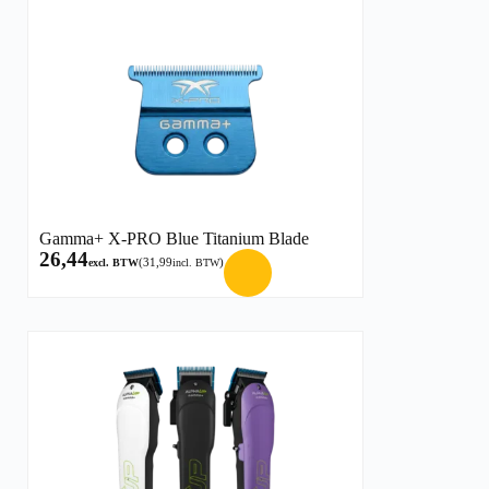
Gamma+ X-PRO Blue Titanium Blade
26,44
(
31,99
)
excl. BTW
incl. BTW