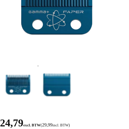
24,79
29,99
excl. BTW
(
incl. BTW
)