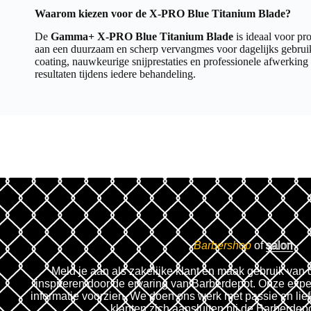
Waarom kiezen voor de X-PRO Blue Titanium Blade?
De
Gamma+ X-PRO Blue Titanium Blade
is ideaal voor pr
aan een duurzaam en scherp vervangmes voor dagelijks gebrui
coating, nauwkeurige snijprestaties en professionele afwerking 
resultaten tijdens iedere behandeling.
Barbershop
of
salon
Meld je aan als zakelijke klant en maak gebruik van 
inspireren door de ervaring van Barberdepot. Onze expe
informatie voorzien. We doen ons werk met passie en lie
klanten zich aansluiten bij de Barberdep