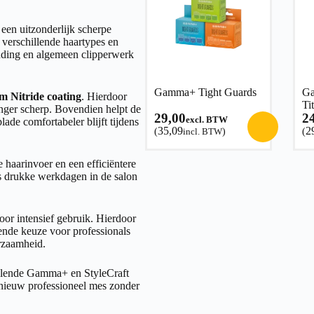
een uitzonderlijk scherpe
r verschillende haartypes en
lending en algemeen clipperwerk
Gamma+ Tight Guards
Ga
m Nitride coating
. Hierdoor
Ti
langer scherp. Bovendien helpt de
29,00
2
excl. BTW
de comfortabeler blijft tijdens
35,09
2
(
incl. BTW
)
(
haarinvoer en een efficiëntere
ns drukke werkdagen in de salon
oor intensief gebruik. Hierdoor
ende keuze voor professionals
urzaamheid.
illende Gamma+ en StyleCraft
 nieuw professioneel mes zonder