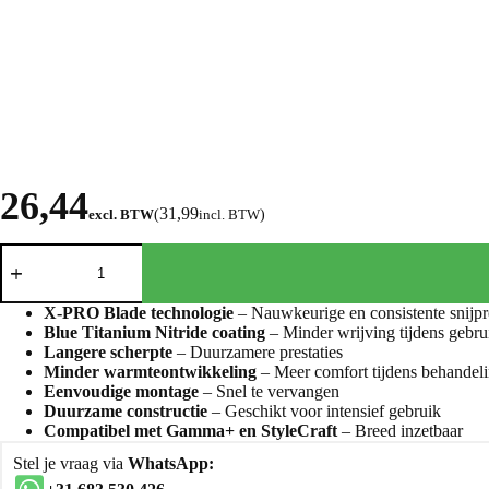
26,44
31,99
excl. BTW
(
incl. BTW
)
X-PRO Blade technologie
– Nauwkeurige en consistente snijpre
Blue Titanium Nitride coating
– Minder wrijving tijdens gebru
Langere scherpte
– Duurzamere prestaties
Minder warmteontwikkeling
– Meer comfort tijdens behandel
Eenvoudige montage
– Snel te vervangen
Duurzame constructie
– Geschikt voor intensief gebruik
Compatibel met Gamma+ en StyleCraft
– Breed inzetbaar
Stel je vraag via
WhatsApp: