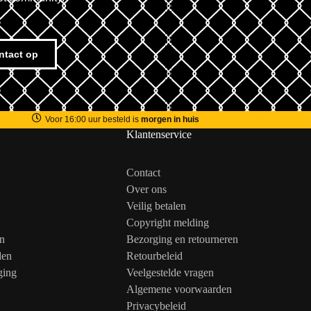
ntact op
Voor 16:00 uur besteld is
morgen in huis
Klantenservice
Contact
Over ons
Veilig betalen
Copyright melding
n
Bezorging en retourneren
den
Retourbeleid
ging
Veelgestelde vragen
Algemene voorwaarden
Privacybeleid