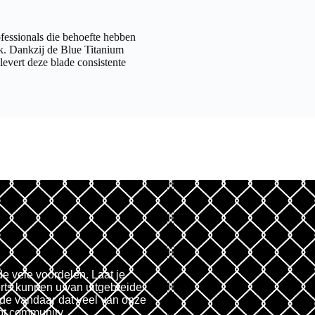
ofessionals die behoefte hebben
k. Dankzij de Blue Titanium
levert deze blade consistente
de vele voordelen. Laat je
rts kunnen u van uitgebreide
fde vandaar dat veel van onze
ot community.