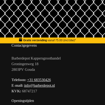
Gratis verzending
vanaf 75.00 (incl.btw)*
Contactgegevens
Barberdepot Kappersgroothandel
Groningenweg 18
2803PV Gouda
Telefoon:
+31 683530426
E-mail:
info@barberdepot.nl
KVK:
68747217
Openingstijden