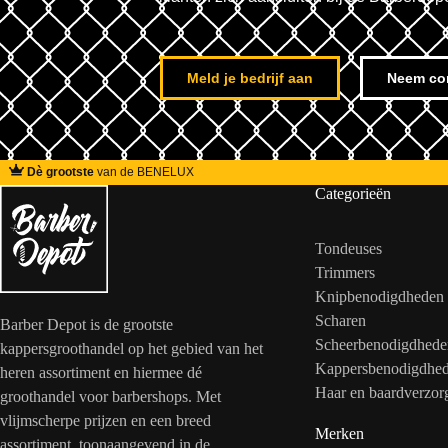
Meld je bedrijf aan
Neem co
Dè grootste
van de BENELUX
Categorieën
Tondeuses
Trimmers
Knipbenodigdheden
Scharen
Barber Depot is de grootste
Scheerbenodigdhede
kappersgroothandel op het gebied van het
Kappersbenodigdhe
heren assortiment en hiermee dé
Haar en baardverzor
groothandel voor barbershops. Met
vlijmscherpe prijzen en een breed
Merken
assortiment, toonaangevend in de