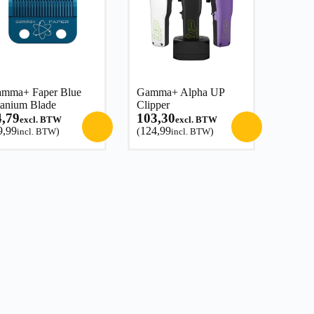
mma+ Faper Blue
Gamma+ Alpha UP
tanium Blade
Clipper
4,79
103,30
excl. BTW
excl. BTW
9,99
124,99
incl. BTW
)
(
incl. BTW
)