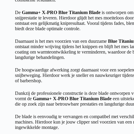
De
Gamma+ X-PRO Blue Titanium Blade
is ontworpen om 
snijprestatie te leveren. Hierdoor glijdt het mes moeiteloos doo
ontstaat een gelijkmatig knipresultaat. Vooral tijdens fades, b
biedt deze blade optimale controle.
Daarnaast is het mes voorzien van een duurzame
Blue Titaniu
ontstaat minder wrijving tijdens het knippen en blijft het mes 
coating om warmteontwikkeling te verminderen, waardoor de bla
langdurige behandelingen.
De hoogwaardige afwerking zorgt daarnaast voor een soepelere 
snijbeweging. Hierdoor werk je sneller en nauwkeuriger tijde
of barbershop.
Dankzij de professionele constructie is deze blade ontworpen v
vormt de
Gamma+ X-PRO Blue Titanium Blade
een uitstek
die op zoek zijn naar betrouwbare prestaties en langdurige du
De blade is eenvoudig te vervangen en compatibel met versch
machines. Hierdoor kun je jouw clipper snel voorzien van een
ingewikkelde montage.