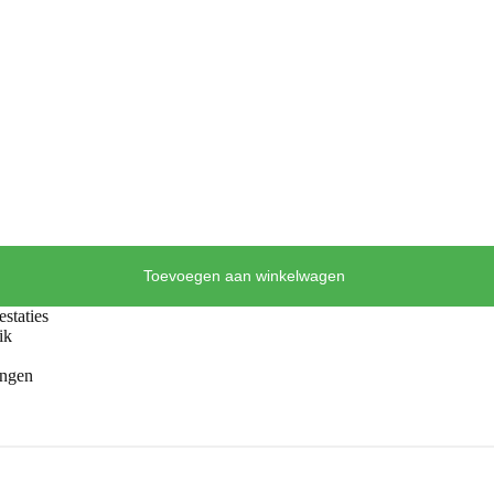
Toevoegen aan winkelwagen
staties
ik
ingen