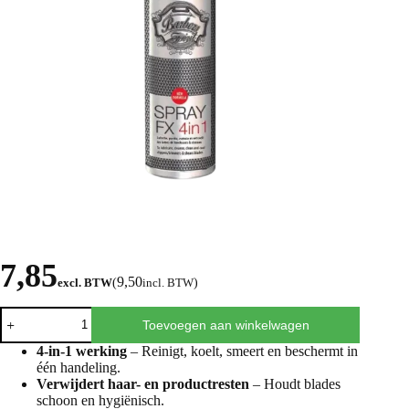
7,85
9,50
excl. BTW
(
incl. BTW
)
Toevoegen aan winkelwagen
4-in-1 werking
– Reinigt, koelt, smeert en beschermt in
één handeling.
Verwijdert haar- en productresten
– Houdt blades
schoon en hygiënisch.