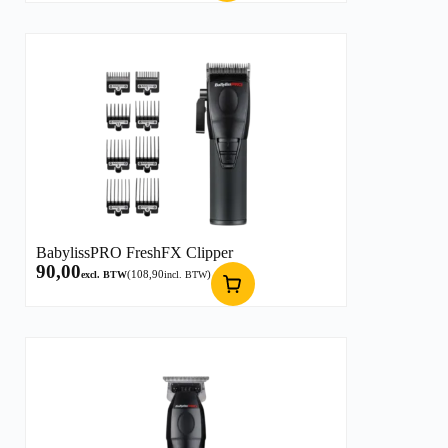
BabylissPRO FreshFX Clipper
90,00
(
108,90
)
excl. BTW
incl. BTW