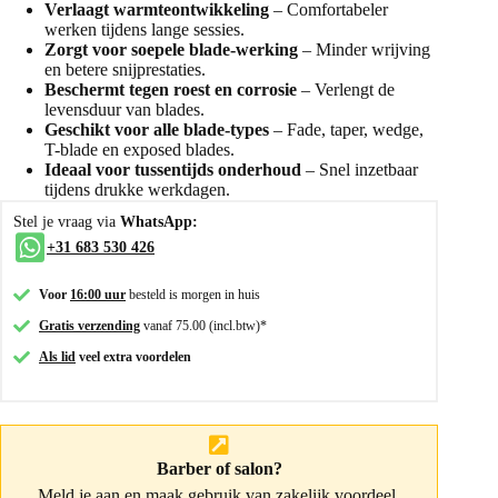
Verlaagt warmteontwikkeling
– Comfortabeler
werken tijdens lange sessies.
Zorgt voor soepele blade-werking
– Minder wrijving
en betere snijprestaties.
Beschermt tegen roest en corrosie
– Verlengt de
levensduur van blades.
Geschikt voor alle blade-types
– Fade, taper, wedge,
T-blade en exposed blades.
Ideaal voor tussentijds onderhoud
– Snel inzetbaar
tijdens drukke werkdagen.
Stel je vraag via
WhatsApp:
+31 683 530 426
Voor
16:00 uur
besteld is morgen in huis
Gratis verzending
vanaf 75.00 (incl.btw)*
Als lid
veel extra voordelen
Barber of salon?
Meld je aan
en maak gebruik van zakelijk voordeel.