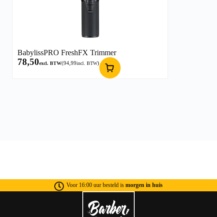
BabylissPRO FreshFX Trimmer
78,50
(
94,99
)
excl. BTW
incl. BTW
Voor 16:00 uur besteld is
morgen in huis