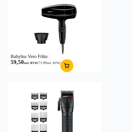
Babyliss Vero Föhn
59,50
(
71,99
)
excl. BTW
incl. BTW