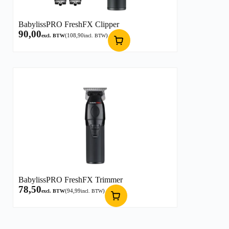
BabylissPRO FreshFX Clipper
90,00
(
108,90
)
excl. BTW
incl. BTW
BabylissPRO FreshFX Trimmer
78,50
(
94,99
)
excl. BTW
incl. BTW