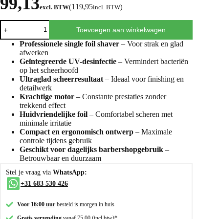
99,13
119,95
excl. BTW
(
incl. BTW
)
Toevoegen aan winkelwagen
Professionele single foil shaver
– Voor strak en glad
afwerken
Geïntegreerde UV-desinfectie
– Vermindert bacteriën
op het scheerhoofd
Ultraglad scheerresultaat
– Ideaal voor finishing en
detailwerk
Krachtige motor
– Constante prestaties zonder
trekkend effect
Huidvriendelijke foil
– Comfortabel scheren met
minimale irritatie
Compact en ergonomisch ontwerp
– Maximale
controle tijdens gebruik
Geschikt voor dagelijks barbershopgebruik
–
Betrouwbaar en duurzaam
Stel je vraag via
WhatsApp:
+31 683 530 426
Voor
16:00 uur
besteld is morgen in huis
Gratis verzending
vanaf 75.00 (incl.btw)*