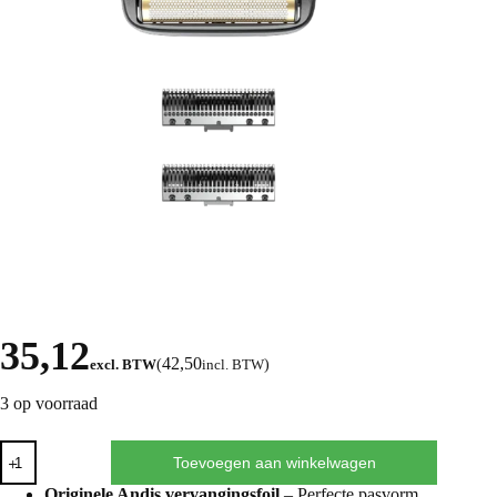
35,12
42,50
excl. BTW
(
incl. BTW
)
3 op voorraad
Toevoegen aan winkelwagen
Originele Andis vervangingsfoil
– Perfecte pasvorm