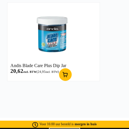
Andis Blade Care Plus Dip Jar
20,62
(
24,95
)
excl. BTW
incl. BTW
Voor 16:00 uur besteld is
morgen in huis