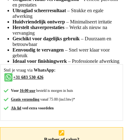
en prestaties
Ultraglad scheerresultaat
– Strakke en egale
afwerking
Huidvriendelijk ontwerp
– Minimaliseert irritatie
Herstelt shaverprestaties
– Werkt als nieuw na
vervanging
Geschikt voor dagelijks gebruik
– Duurzaam en
betrouwbaar
Eenvoudig te vervangen
– Snel weer klaar voor
gebruik
Ideaal voor finishingwerk
– Professionele afwerking
Stel je vraag via
WhatsApp:
+31 683 530 426
Voor
16:00 uur
besteld is morgen in huis
Gratis verzending
vanaf 75.00 (incl.btw)*
Als lid
veel extra voordelen
Barber of salon?