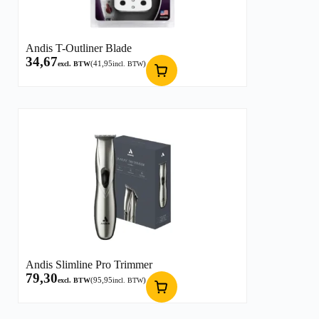
Andis T-Outliner Blade
34,67
(
41,95
)
excl. BTW
incl. BTW
Andis Slimline Pro Trimmer
79,30
(
95,95
)
excl. BTW
incl. BTW