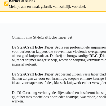
Barber of salon?
Meld je aan
en maak gebruik van zakelijk voordeel.
Omschrijving StyleCraft Echo Taper Set
De
StyleCraft Echo Taper Set
is een professionele snijmessen
voor barbers en kappers die streven naar vloeiende overgangen
uiterst glad knipresultaat. Dankzij de hoogwaardige
DLC (Dia
blijft het snijmes langer scherp, wordt de wrijving verminderd en
intensief gebruik.
De
StyleCraft Echo Taper Set
bestaat uit een vaste taper bl
Samen zorgen ze voor een krachtige, soepele en nauwkeurige kn
ideaal voor tapercuts, fades, klassiek knipwerk en het verwijde
De DLC-coating verhoogt de slijtvastheid en beschermt het sn
glijdt het mes moeiteloos door ieder haartype, waardoor je snel
werken.