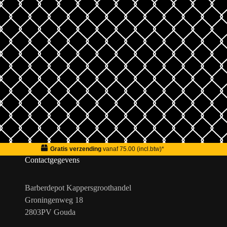
Gratis verzending
vanaf 75.00 (incl.btw)*
Contactgegevens
Barberdepot Kappersgroothandel
Groningenweg 18
2803PV Gouda