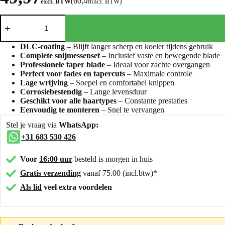
60,46
excl. BTW
(
incl. BTW
)
DLC-coating
– Blijft langer scherp en koeler tijdens gebruik
Complete snijmessenset
– Inclusief vaste en bewegende blade
Professionele taper blade
– Ideaal voor zachte overgangen
Perfect voor fades en tapercuts
– Maximale controle
Lage wrijving
– Soepel en comfortabel knippen
Corrosiebestendig
– Lange levensduur
Geschikt voor alle haartypes
– Constante prestaties
Eenvoudig te monteren
– Snel te vervangen
Stel je vraag via
WhatsApp:
+31 683 530 426
Voor
16:00 uur
besteld is morgen in huis
Gratis verzending
vanaf 75.00 (incl.btw)*
Als lid
veel extra voordelen