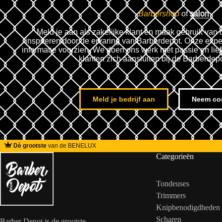
Barbershop
of
salon
Meld je aan als zakelijke klant en maak gebruik van 
inspireren door de ervaring van Barberdepot. Onze expe
informatie voorzien. We doen ons werk met passie en lie
klanten zich aansluiten bij de Barberdep
Meld je bedrijf aan
Neem co
Dè grootste
van de BENELUX
Categorieën
Tondeuses
Trimmers
Knipbenodigdheden
Scharen
Barber Depot is de grootste