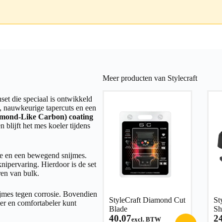
Meer producten van Stylecraft
set die speciaal is ontwikkeld
, nauwkeurige tapercuts en een
mond-Like Carbon) coating
 blijft het mes koeler tijdens
ade en een bewegend snijmes.
ipervaring. Hierdoor is de set
ren van bulk.
ijmes tegen corrosie. Bovendien
StyleCraft Diamond Cut
St
ler en comfortabeler kunt
Blade
Sh
40,07
2
excl. BTW