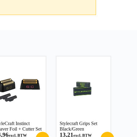
yleCraft Instinct
Stylecraft Grips Set
aver Foil + Cutter Set
Black/Green
4,96
13,21
excl. BTW
excl. BTW