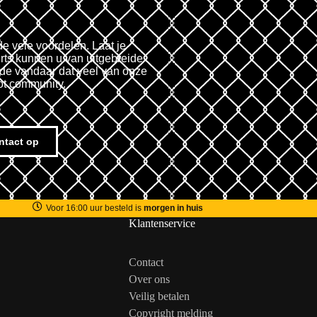
de vele voordelen. Laat je
rts kunnen u van uitgebreide
fde vandaar dat veel van onze
ot community.
ntact op
Voor 16:00 uur besteld is
morgen in huis
Klantenservice
Contact
Over ons
Veilig betalen
Copyright melding