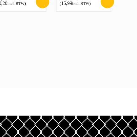
0,20
15,99
incl. BTW
)
(
incl. BTW
)