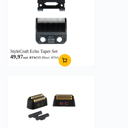
StyleCraft Echo Taper Set
49,97
(
60,46
)
excl. BTW
incl. BTW