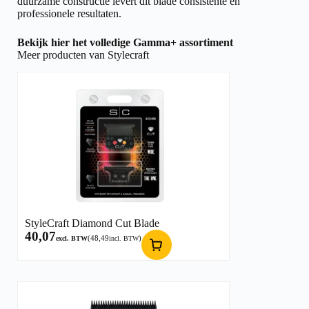
duurzame constructie levert dit blade consistente en
professionele resultaten.
Bekijk hier het volledige
Gamma+ assortiment
Meer producten van Stylecraft
StyleCraft Diamond Cut Blade
40,07
(
48,49
)
excl. BTW
incl. BTW