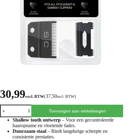
30,99
37,50
excl. BTW
(
incl. BTW
)
Toevoegen aan winkelwagen
Shallow tooth ontwerp
– Voor een gecontroleerde
haaropname en vloeiende fades.
Duurzaam staal
– Biedt langdurige scherpte en
consistente prestaties.