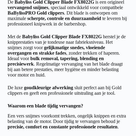
De
Babyliss Gold Clipper Blade FX8022G
is een origineel
vervangend snijmes
, speciaal ontwikkeld voor compatibele
BaBylissPRO Gold clippers
. Dit blade is ontworpen om
maximale
scherpte, controle en duurzaamheid
te leveren bij
professioneel knipwerk in de barbershop.
Met de
Babyliss Gold Clipper Blade FX8022G
herstel je de
knipprestaties van je tondeuse naar fabrieksniveau. Het
snijmes zorgt voor
gelijkmatige snedes, vloeiende
overgangen en strakke fades
, zonder trekken of haperen.
Ideaal voor
bulk removal, tapering, blending en
precisiewerk
. Regelmatige vervanging van het blade draagt
bij aan betere prestaties, meer hygiëne en minder belasting
voor motor en huid.
De luxe
goudkleurige afwerking
sluit perfect aan bij Gold
clippers en geeft een professionele uitstraling aan je tool.
Waarom een blade tijdig vervangen?
Een vers snijmes voorkomt trekken, ongelijk knippen en extra
belasting van de motor. Door tijdig te vervangen behoud je
precisie, comfort en constante professionele resultaten
.