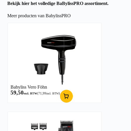
Bekijk hier het volledige
BaBylissPRO assortiment.
Meer producten van BabylissPRO
Babyliss Vero Föhn
59,50
(
71,99
)
excl. BTW
incl. BTW