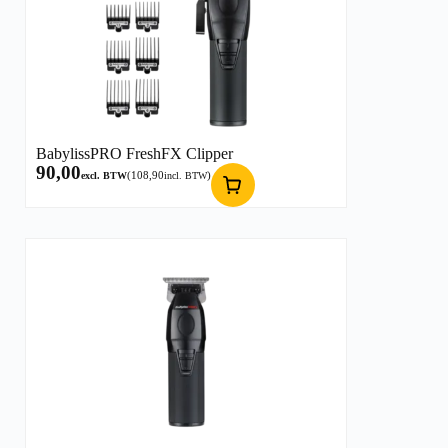
BabylissPRO FreshFX Clipper
90,00
(
108,90
)
excl. BTW
incl. BTW