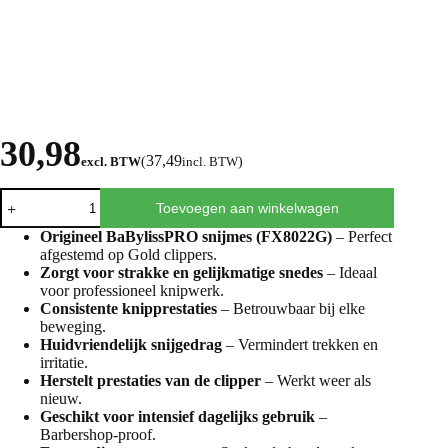
30,98
37,49
excl. BTW
(
incl. BTW
)
Toevoegen aan winkelwagen
Origineel BaBylissPRO snijmes (FX8022G)
– Perfect
afgestemd op Gold clippers.
Zorgt voor strakke en gelijkmatige snedes
– Ideaal
voor professioneel knipwerk.
Consistente knipprestaties
– Betrouwbaar bij elke
beweging.
Huidvriendelijk snijgedrag
– Vermindert trekken en
irritatie.
Herstelt prestaties van de clipper
– Werkt weer als
nieuw.
Geschikt voor intensief dagelijks gebruik
–
Barbershop-proof.