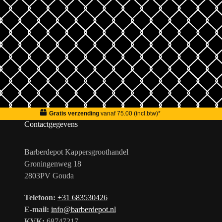
Gratis verzending
vanaf 75.00 (incl.btw)*
Contactgegevens
Barberdepot Kappersgroothandel
Groningenweg 18
2803PV Gouda
Telefoon:
+31 683530426
E-mail:
info@barberdepot.nl
KVK:
68747217