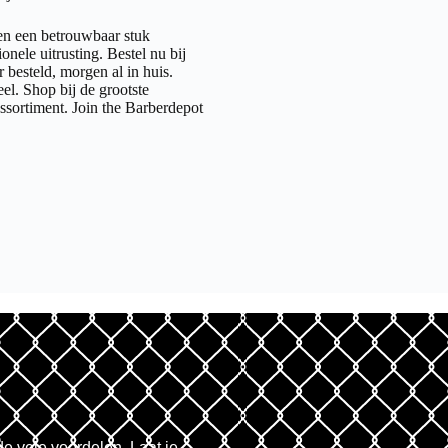
en een betrouwbaar stuk
nele uitrusting. Bestel nu bij
 besteld, morgen al in huis.
el. Shop bij de grootste
ssortiment. Join the Barberdepot
de vele voordelen. Laat je