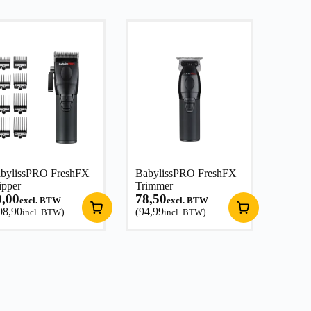
bylissPRO FreshFX
BabylissPRO FreshFX
ipper
Trimmer
0,00
78,50
excl. BTW
excl. BTW
08,90
94,99
incl. BTW
)
(
incl. BTW
)