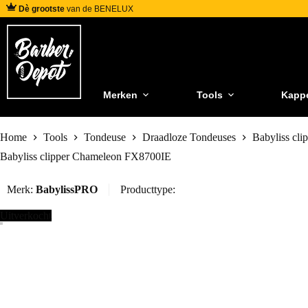
Dè grootste
van de BENELUX
Merken
Tools
Kapp
Home
Tools
Tondeuse
Draadloze Tondeuses
Babyliss cl
Babyliss clipper Chameleon FX8700IE
Merk:
BabylissPRO
Producttype:
Uitverkocht