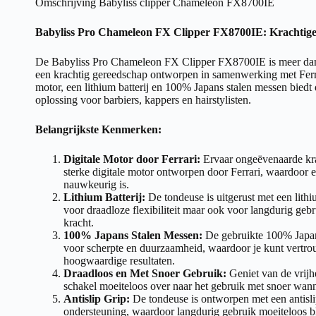
Omschrijving Babyliss clipper Chameleon FX8700IE
Babyliss Pro Chameleon FX Clipper FX8700IE: Krachtige 
De Babyliss Pro Chameleon FX Clipper FX8700IE is meer dan 
een krachtig gereedschap ontworpen in samenwerking met Ferrar
motor, een lithium batterij en 100% Japans stalen messen biedt
oplossing voor barbiers, kappers en hairstylisten.
Belangrijkste Kenmerken:
Digitale Motor door Ferrari:
Ervaar ongeëvenaarde krac
sterke digitale motor ontworpen door Ferrari, waardoor 
nauwkeurig is.
Lithium Batterij:
De tondeuse is uitgerust met een lithiu
voor draadloze flexibiliteit maar ook voor langdurig ge
kracht.
100% Japans Stalen Messen:
De gebruikte 100% Japans
voor scherpte en duurzaamheid, waardoor je kunt vertro
hoogwaardige resultaten.
Draadloos en Met Snoer Gebruik:
Geniet van de vrijh
schakel moeiteloos over naar het gebruik met snoer wann
Antislip Grip:
De tondeuse is ontworpen met een antisli
ondersteuning, waardoor langdurig gebruik moeiteloos bli