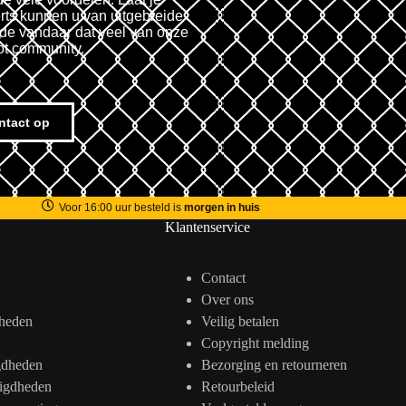
rts kunnen u van uitgebreide
fde vandaar dat veel van onze
ot community.
ntact op
Voor 16:00 uur besteld is
morgen in huis
Klantenservice
Contact
Over ons
heden
Veilig betalen
Copyright melding
gdheden
Bezorging en retourneren
igdheden
Retourbeleid