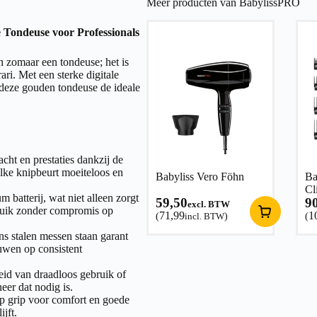
Meer producten van BabylissPRO
Tondeuse voor Professionals
zomaar een tondeuse; het is
i. Met een sterke digitale
 deze gouden tondeuse de ideale
ht en prestaties dankzij de
elke knipbeurt moeiteloos en
Babyliss Vero Föhn
Ba
Cl
m batterij, wat niet alleen zorgt
59,50
9
excl. BTW
bruik zonder compromis op
71,99
1
(
incl. BTW
)
(
 stalen messen staan garant
uwen op consistent
eid van draadloos gebruik of
eer dat nodig is.
p grip voor comfort en goede
jft.