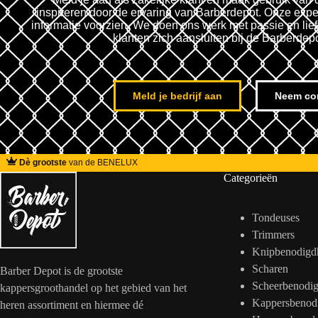
inspireren door de ervaring van Barberdepot. Onze expe
informatie voorzien. We doen ons werk met passie en lie
klanten zich aansluiten bij de Barberdep
Meld je bedrijf aan
Neem co
Dè grootste
van de BENELUX
Categorieën
Tondeuses
Trimmers
Knipbenodigd
Scharen
Barber Depot is de grootste
Scheerbenodi
kappersgroothandel op het gebied van het
Kappersbenod
heren assortiment en hiermee dé