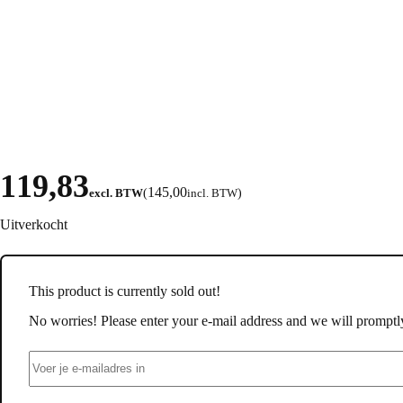
119,83
145,00
excl. BTW
(
incl. BTW
)
Uitverkocht
This product is currently sold out!
No worries! Please enter your e-mail address and we will promptly 