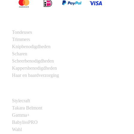
Categorieën
Tondeuses
Trimmers
Knipbenodigdheden
Scharen
Scheerbenodigdheden
Kappersbenodigdheden
Haar en baardverzorging
Merken
Stylecraft
Takara Belmont
Gamma+
BabylissPRO
Wahl