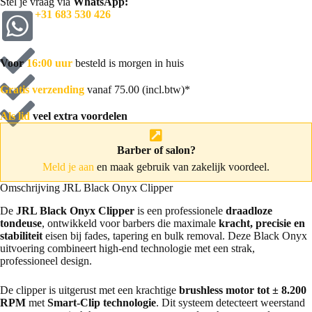
Stel je vraag via
WhatsApp:
+31 683 530 426
Voor
16:00 uur
besteld is morgen in huis
Gratis verzending
vanaf 75.00 (incl.btw)*
Als lid
veel extra voordelen
Barber of salon?
Meld je aan
en maak gebruik van zakelijk voordeel.
Omschrijving JRL Black Onyx Clipper
De
JRL Black Onyx Clipper
is een professionele
draadloze
tondeuse
, ontwikkeld voor barbers die maximale
kracht, precisie en
stabiliteit
eisen bij fades, tapering en bulk removal. Deze Black Onyx
uitvoering combineert high-end technologie met een strak,
professioneel design.
De clipper is uitgerust met een krachtige
brushless motor tot ± 8.200
RPM
met
Smart-Clip technologie
. Dit systeem detecteert weerstand