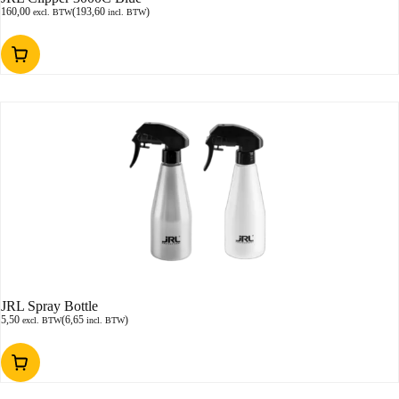
160,00
(
193,60
)
excl. BTW
incl. BTW
JRL Spray Bottle
5,50
(
6,65
)
excl. BTW
incl. BTW