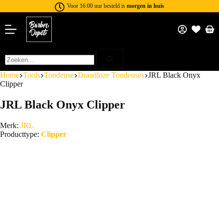
Voor 16:00 uur besteld is
morgen in huis
Home
Tools
Tondeuse
Draadloze Tondeuses
JRL Black Onyx
Clipper
JRL Black Onyx Clipper
Merk:
JRL
Producttype:
Clipper