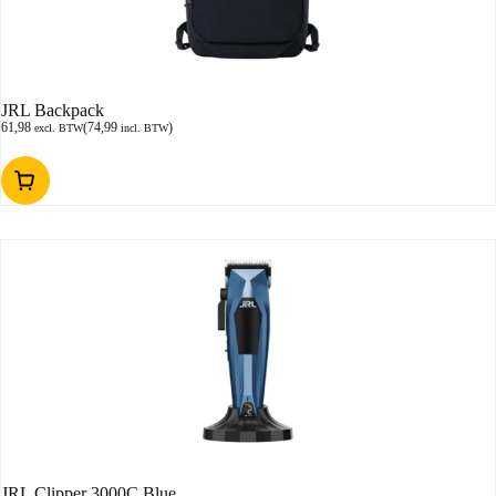
JRL Backpack
61,98
(
74,99
)
excl. BTW
incl. BTW
JRL Clipper 3000C Blue