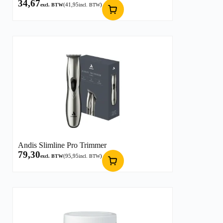
34,67
(
41,95
)
excl. BTW
incl. BTW
Andis Slimline Pro Trimmer
79,30
(
95,95
)
excl. BTW
incl. BTW