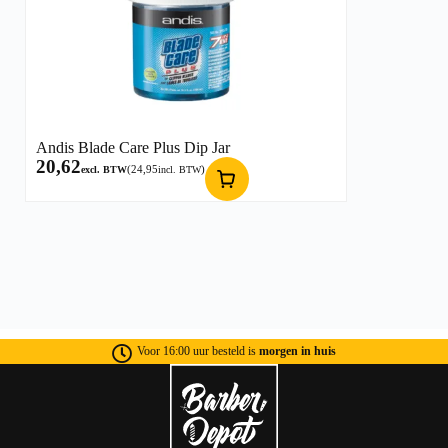
Andis Blade Care Plus Dip Jar
20,62
(
24,95
)
excl. BTW
incl. BTW
Voor 16:00 uur besteld is
morgen in huis