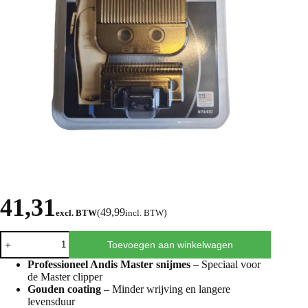
41,31
49,99
excl. BTW
(
incl. BTW
)
Toevoegen aan winkelwagen
Professioneel Andis Master snijmes
– Speciaal voor
de Master clipper
Gouden coating
– Minder wrijving en langere
levensduur