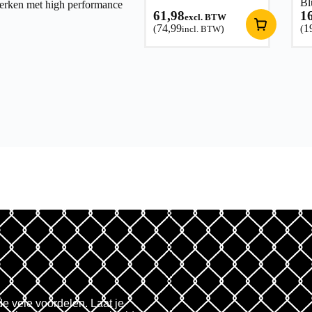
Bl
werken met high performance
61,98
1
excl. BTW
74,99
1
(
incl. BTW
)
(
de vele voordelen. Laat je