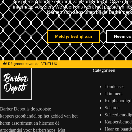
inspireren door de ervaring van Barberdepot. Onze expe
informatie voorzien. We doen ons werk met passie en lie
klanten zich aansluiten bij de Barberdep
Meld je bedrijf aan
Neem co
Dè grootste
van de BENELUX
Categorieën
Tondeuses
Trimmers
Knipbenodigd
Scharen
Barber Depot is de grootste
Scheerbenodi
kappersgroothandel op het gebied van het
Kappersbenod
heren assortiment en hiermee dé
Haar en baard
groothandel voor barbershops. Met