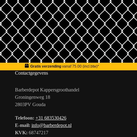
Gratis verzending
vanaf 75.00 (incl.btw)*
Contactgegevens
Barberdepot Kappersgroothandel
Groningenweg 18
2803PV Gouda
Telefoon:
+31 683530426
E-mail:
info@barberdepot.nl
KVK:
68747217