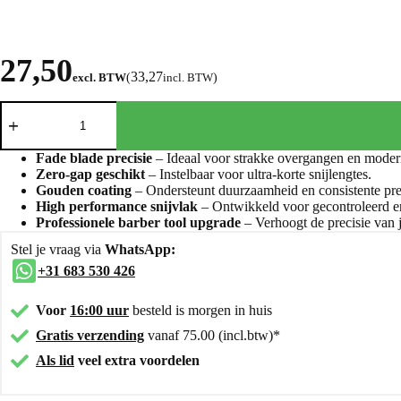
27,50
33,27
excl. BTW
(
incl. BTW
)
Fade blade precisie
– Ideaal voor strakke overgangen en moder
Zero-gap geschikt
– Instelbaar voor ultra-korte snijlengtes.
Gouden coating
– Ondersteunt duurzaamheid en consistente pres
High performance snijvlak
– Ontwikkeld voor gecontroleerd en
Professionele barber tool upgrade
– Verhoogt de precisie van 
Stel je vraag via
WhatsApp:
+31 683 530 426
Voor
16:00 uur
besteld is morgen in huis
Gratis verzending
vanaf 75.00 (incl.btw)*
Als lid
veel extra voordelen