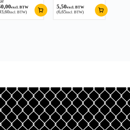
ue
60,00
5,50
excl. BTW
excl. BTW
93,60
6,65
incl. BTW
)
(
incl. BTW
)