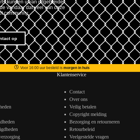
rts kunnen u van uitgebreide
fde vandaar dat veel van onze
ot community.
ntact op
Voor 16:00 uur besteld is
morgen in huis
Klantenservice
Contact
Over ons
heden
Veilig betalen
Copyright melding
gdheden
Bezorging en retourneren
igdheden
Retourbeleid
verzorging
Veelgestelde vragen