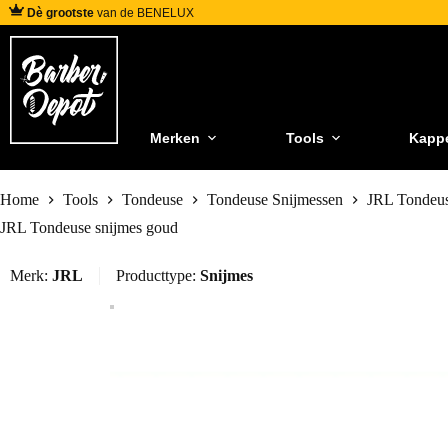
Dè grootste
van de BENELUX
Merken
Tools
Kapp
Home
Tools
Tondeuse
Tondeuse Snijmessen
JRL Tondeus
JRL Tondeuse snijmes goud
Merk:
JRL
Producttype:
Snijmes