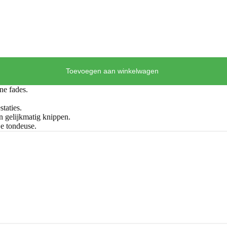
Toevoegen aan winkelwagen
ne fades.
taties.
 gelijkmatig knippen.
je tondeuse.