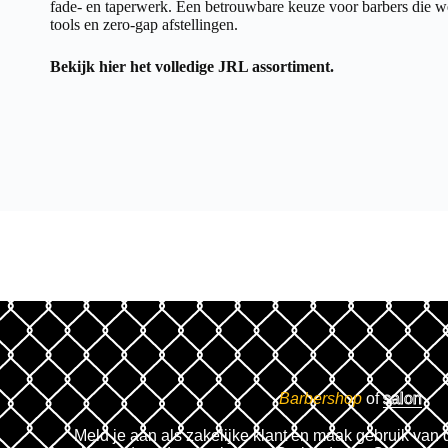
fade- en taperwerk. Een betrouwbare keuze voor barbers die 
tools en zero-gap afstellingen.
Bekijk hier het volledige
JRL assortiment.
Barbershop
of
salon
Meld je aan als zakelijke klant en maak gebruik van 