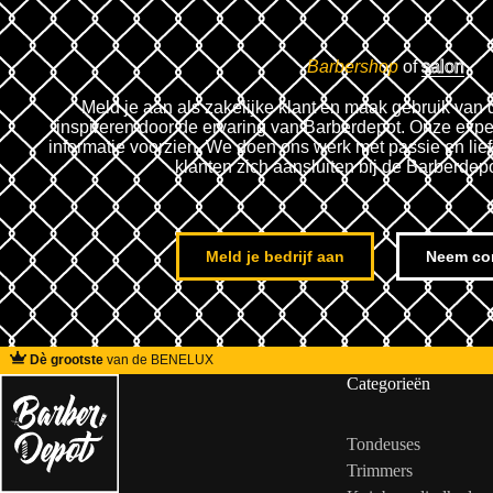
Barbershop
of
salon
Meld je aan als zakelijke klant en maak gebruik van 
inspireren door de ervaring van Barberdepot. Onze expe
informatie voorzien. We doen ons werk met passie en lie
klanten zich aansluiten bij de Barberdep
Meld je bedrijf aan
Neem co
Dè grootste
van de BENELUX
Categorieën
Tondeuses
Trimmers