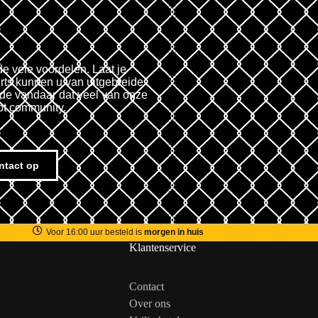
de vele voordelen. Laat je
rts kunnen u van uitgebreide
fde vandaar dat veel van onze
ot community.
ntact op
Voor 16:00 uur besteld is
morgen in huis
Klantenservice
Contact
Over ons