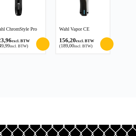
hl ChromStyle Pro
Wahl Vapor CE
23,96
156,20
excl. BTW
excl. BTW
49,99
189,00
incl. BTW
)
(
incl. BTW
)