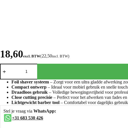
18,60
22,50
excl. BTW
(
incl. BTW
)
Foil shaver systeem
– Zorgt voor een ultra gladde afwerking zond
Compact ontwerp
– Ideaal voor mobiel gebruik en snelle touch
Draadloos gebruik
– Volledige bewegingsvrijheid voor profess
Close cutting precisie
– Perfect voor het afwerken van fades en 
Lichtgewicht barber tool
– Comfortabel voor dagelijks gebruik
Stel je vraag via
WhatsApp:
+31 683 530 426