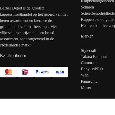
Knipbenodigdheden
Scharen
Barber Depot is de grootste
Scheerbenodigdhede
kappersgroothandel op het gebied van het
Kappersbenodigdhe
heren assortiment en hiermee dé
Haar en baardverzor
groothandel voor barbershops. Met
vlijmscherpe prijzen en een breed
Merken
assortiment, toonaangevend in de
Nederlandse markt.
Stylecraft
Betaalmethoden
Takara Belmont
Gamma+
BabylissPRO
Wahl
Panasonic
Moser