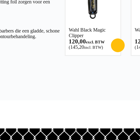
ting foil zorgen voor een
Wahl Black Magic
Wa
barbers die een gladde, schone
Clipper
contourbehandeling.
120,00
1
excl. BTW
145,20
1
(
incl. BTW
)
(