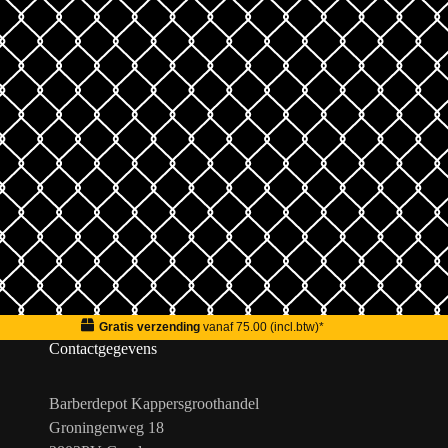
Gratis verzending
vanaf 75.00 (incl.btw)*
Contactgegevens
Barberdepot Kappersgroothandel
Groningenweg 18