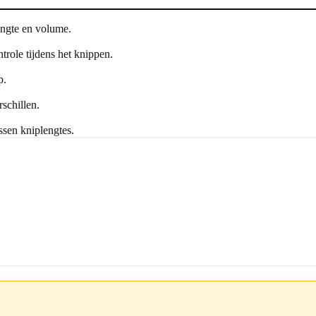
engte en volume.
trole tijdens het knippen.
p.
schillen.
ssen kniplengtes.