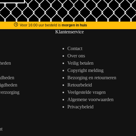
Voor 16:00 uur besteld is
morgen in huis
Klantenservice
Contact
Over ons
heden
Veilig betalen
Copyright melding
gdheden
Bezorging en retourneren
igdheden
Retourbeleid
verzorging
Veelgestelde vragen
Algemene voorwaarden
Privacybeleid
nt