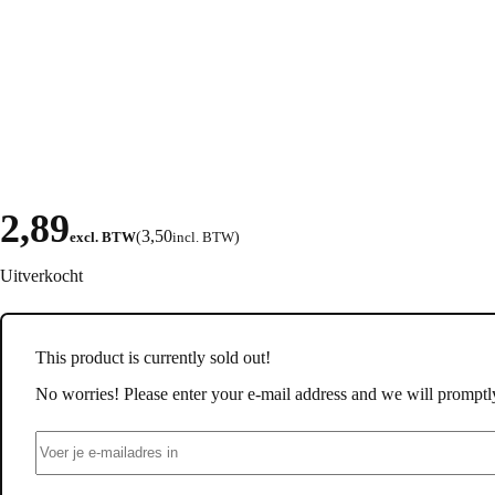
2,89
3,50
excl. BTW
(
incl. BTW
)
Uitverkocht
This product is currently sold out!
No worries! Please enter your e-mail address and we will promptly 