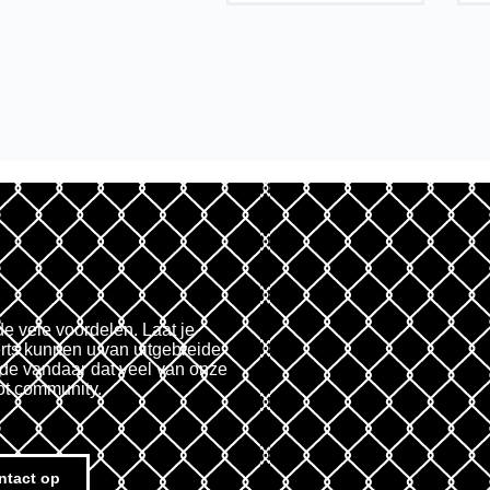
de vele voordelen. Laat je
rts kunnen u van uitgebreide
fde vandaar dat veel van onze
ot community.
ntact op