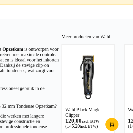
Meer producten van Wahl
se Opzetkam
is ontworpen voor
 creëren met maximale controle.
t en is ideaal voor het inkorten
Dankzij de stevige clip-on
Wahl tondeuses, wat zorgt voor
fessioneel gebruik in de
le 32 mm Tondeuse Opzetkam?
Wahl Black Magic
Wa
Clipper
 die werken met langere
120,00
1
stevige constructie en
excl. BTW
145,20
1
re professionele tondeuse.
(
incl. BTW
)
(