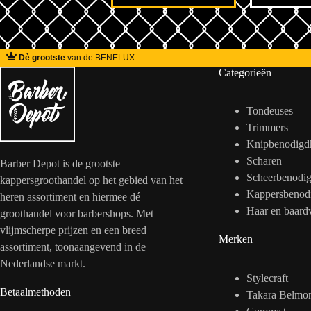
Dè grootste
van de BENELUX
Categorieën
Tondeuses
Trimmers
Knipbenodigd
Scharen
Barber Depot is de grootste
Scheerbenodi
kappersgroothandel op het gebied van het
Kappersbenod
heren assortiment en hiermee dé
Haar en baard
groothandel voor barbershops. Met
vlijmscherpe prijzen en een breed
Merken
assortiment, toonaangevend in de
Nederlandse markt.
Stylecraft
Betaalmethoden
Takara Belmo