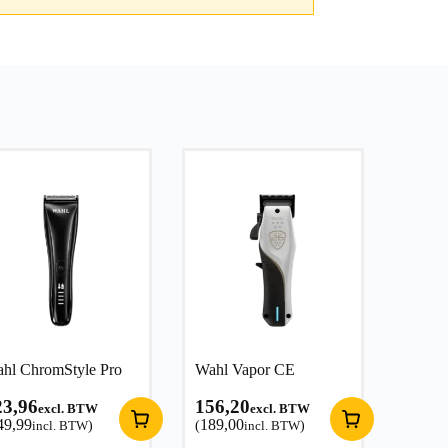
hl ChromStyle Pro
Wahl Vapor CE
23,96
156,20
excl. BTW
excl. BTW
49,99
189,00
incl. BTW
)
(
incl. BTW
)