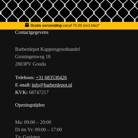
Gratis verzending
vanaf 75.00 (incl.btw)*
Contactgegevens
Barberdepot Kappersgroothandel
Groningenweg 18
2803PV Gouda
Telefoon:
+31 683530426
E-mail:
info@barberdepot.nl
KVK:
68747217
Openingstijden
Ma: 09:00 – 20:00
Di tm Vr: 09:00 – 17:00
Za: Gesloten