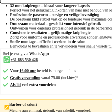
32 mm kniplengte – ideaal voor langere kapsels
Perfect voor het gelijkmatig inkorten van haar met behoud van l
Professionele pasvorm – stevige en veilige bevestiging
De opzetkam klikt stabiel vast op de tondeuse voor maximale con
Duurzaam materiaal – geschikt voor intensief gebruik
Ontworpen voor dagelijks professioneel gebruik in de barbersho
Consistente resultaten – gelijkmatige kniplengte
Zorgt voor uniforme en professionele afwerking zonder lengtever
Snelle montage – efficiënt werken in de salon
Eenvoudig te bevestigen en te verwijderen voor snelle wissels tu
Stel je vraag via
WhatsApp:
+31 683 530 426
Voor
16:00 uur
besteld is morgen in huis
Gratis verzending
vanaf 75.00 (incl.btw)*
Als lid
veel extra voordelen
Barber of salon?
Meld je aan
en maak gebruik van zakelijk voordeel.