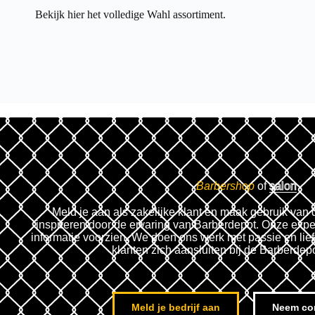
Bekijk hier het volledige
Wahl assortiment.
Barbershop
of
salon
Meld je aan als zakelijke klant en maak gebruik van 
inspireren door de ervaring van Barberdepot. Onze expe
informatie voorzien. We doen ons werk met passie en lie
klanten zich aansluiten bij de Barberdep
Meld je bedrijf aan
Neem co