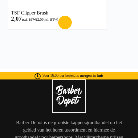
TSF Clipper Brush
2,07
(
2,50
)
excl. BTW
incl. BTW
Voor 16:00 uur besteld is
morgen in huis
Barber Depot is de grootste kappersgroothandel op het
gebied van het heren assortiment en hiermee dé
groothandel voor barbershops. Met vlijmscherpe prijzen