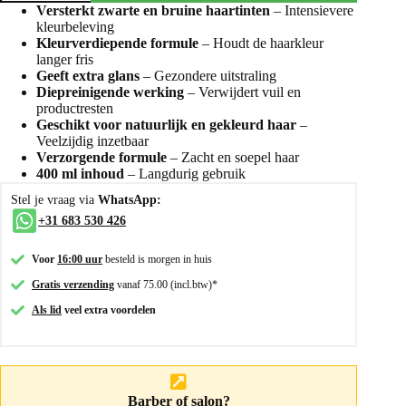
Versterkt zwarte en bruine haartinten
– Intensievere
kleurbeleving
Kleurverdiepende formule
– Houdt de haarkleur
langer fris
Geeft extra glans
– Gezondere uitstraling
Diepreinigende werking
– Verwijdert vuil en
productresten
Geschikt voor natuurlijk en gekleurd haar
–
Veelzijdig inzetbaar
Verzorgende formule
– Zacht en soepel haar
400 ml inhoud
– Langdurig gebruik
Stel je vraag via
WhatsApp:
+31 683 530 426
Voor
16:00 uur
besteld is morgen in huis
Gratis verzending
vanaf 75.00 (incl.btw)*
Als lid
veel extra voordelen
Barber of salon?