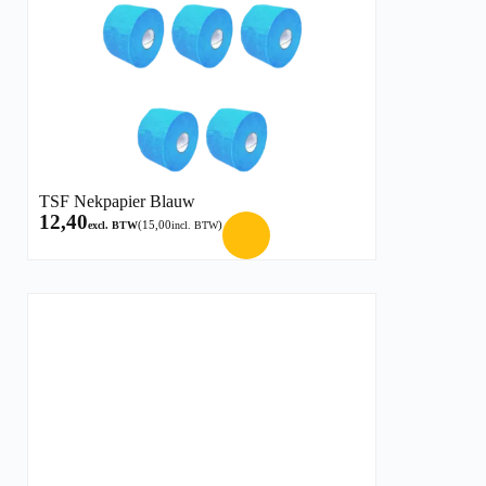
TSF Nekpapier Blauw
12,40
(
15,00
)
excl. BTW
incl. BTW