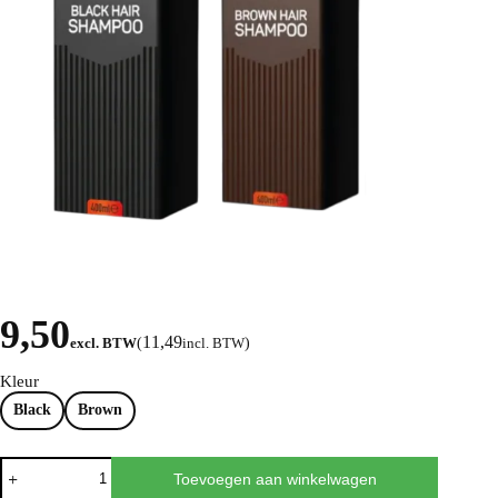
9,50
11,49
excl. BTW
(
incl. BTW
)
Kleur
Black
Brown
Toevoegen aan winkelwagen