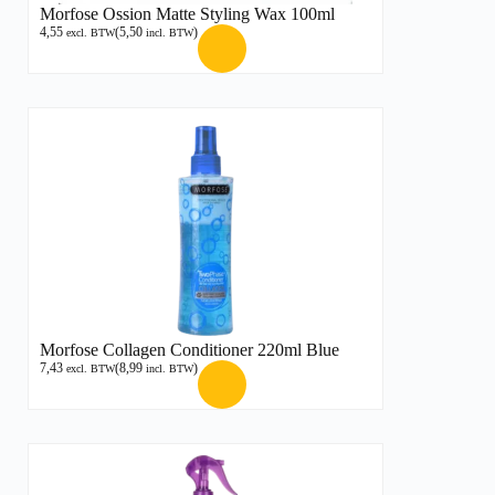
Morfose Ossion Matte Styling Wax 100ml
4,55
(
5,50
)
excl. BTW
incl. BTW
Morfose Collagen Conditioner 220ml Blue
7,43
(
8,99
)
excl. BTW
incl. BTW