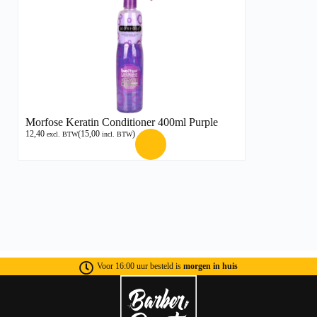
Morfose Keratin Conditioner 400ml Purple
12,40
(
15,00
)
excl. BTW
incl. BTW
Voor 16:00 uur besteld is
morgen in huis