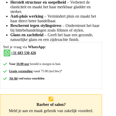
Herstelt structuur en soepelheid
– Verbetert de
elasticiteit en maakt het haar merkbaar gladder en
sterker.
Anti-pluis werking
– Vermindert pluis en maakt het
haar direct beter handelbaar.
Beschermt tegen stylingstress
– Ondersteunt het haar
bij hittebehandelingen zoals föhnen of stylen.
Glans en zachtheid
– Geeft het haar een gezonde,
natuurlijke glans en een zijdezachte finish.
Stel je vraag via
WhatsApp:
+31 683 530 426
Voor
16:00 uur
besteld is morgen in huis
Gratis verzending
vanaf 75.00 (incl.btw)*
Als lid
veel extra voordelen
Barber of salon?
Meld je aan
en maak gebruik van zakelijk voordeel.