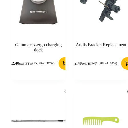
Gamma+ x-ergo charging
Andis Bracket Replacement
dock
12,40
12,40
(
15,00
)
(
15,00
)
incl. BTW
incl. BTW
excl. BTW
excl. BTW