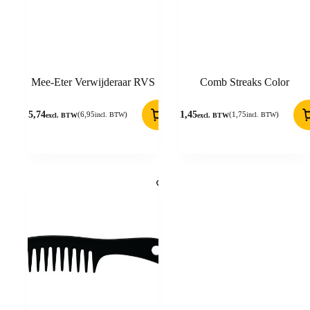
Mee-Eter Verwijderaar RVS
Comb Streaks Color
5,74
1,45
(
6,95
)
(
1,75
)
incl. BTW
incl. BTW
excl. BTW
excl. BTW