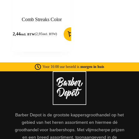
Comb Streaks Color
2,44
(
2,95
)
incl. BTW
excl. BTW
Voor 16:00 uur besteld is
morgen in huis
Barber Depot is de grootste kappersgroothandel op het
gebied van het heren assortiment en hiermee dé
groothandel voor barbershops. Met vlijmscherpe prijzen
en een breed assortiment, toonaangevend in de