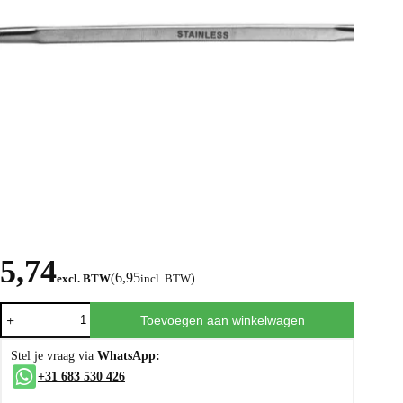
5,74
6,95
excl. BTW
(
incl. BTW
)
Toevoegen aan winkelwagen
Stel je vraag via
WhatsApp:
+31 683 530 426