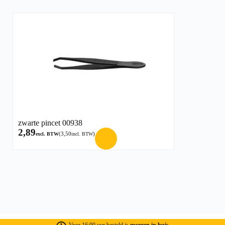
zwarte pincet 00938
2,89
(
3,50
)
excl. BTW
incl. BTW
Voor 16:00 uur besteld is
morgen in huis