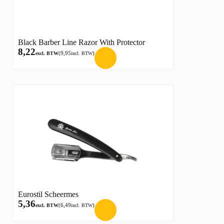
Black Barber Line Razor With Protector
8,22
(
9,95
)
excl. BTW
incl. BTW
Eurostil Scheermes
5,36
(
6,49
)
excl. BTW
incl. BTW